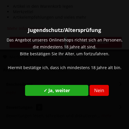
Artikel in den Warenkorb legen
Merkzettel
289,90 € *
Artikelempfehlungen und vieles mehr
inkl. MwSt.
zzgl. Versandkosten
Mehr Informationen
Jugendschutz/Altersprüfung
Sofort versandfertig, Lieferzeit ca. 1-3 Werktage
Das Angebot unseres Onlineshops richtet sich an Personen,
Schließen
Einverstanden
In den
Warenkorb
die mindestens 18 Jahre alt sind.
Bitte bestätigen Sie Ihr Alter, um fortzufahren.
Merken
Bewerten
Hiermit bestätige ich, dass ich mindestens 18 Jahre alt bin.
Artikel-Nr.:
SW12369
Beschreibung
✓ Ja, weiter
Nein
mehr
Bewertungen
0
Bewertungen lesen, schreiben und diskutieren...
mehr