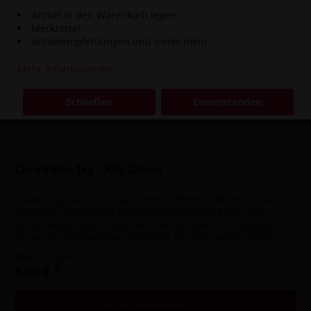
Artikel in den Warenkorb legen
Merkzettel
Artikelempfehlungen und vieles mehr
Mehr Informationen
Schließen
Einverstanden
Coco Palm 1kg - XXL 28mm
Inhalt: 1kg Würfel-Größe: 28mm x 28mm x 28mm Hersteller:
Cocopalm Verpackt in Kartonage Cocopalm Kohle aus
reinen Kokosnussschalen wird hergestgellt in Indonesien.
Es werden hochwertige Rohstoffe benutzt, wodurch das
Rauchen oder Grillen...
Inhalt
1 Kilogramm
5,90 € *
In den
Warenkorb