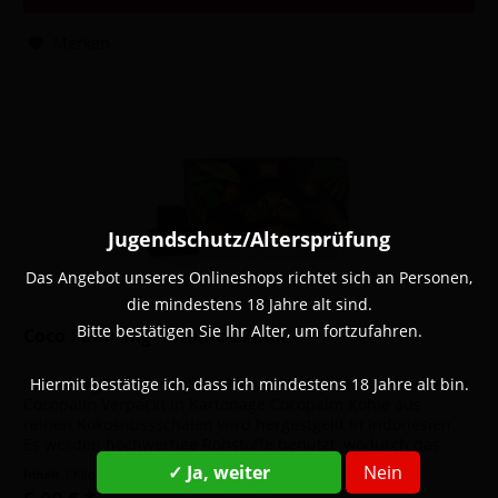
Merken
Jugendschutz/Altersprüfung
Das Angebot unseres Onlineshops richtet sich an Personen,
die mindestens 18 Jahre alt sind.
Bitte bestätigen Sie Ihr Alter, um fortzufahren.
Coco Palm 1kg - Utomo 27mm
Inhalt: 1kg Würfel-Größe: 27mm x 27mm x 27mm Hersteller:
Hiermit bestätige ich, dass ich mindestens 18 Jahre alt bin.
Cocopalm Verpackt in Kartonage Cocopalm Kohle aus
reinen Kokosnussschalen wird hergestgellt in Indonesien.
Es werden hochwertige Rohstoffe benutzt, wodurch das
Rauchen oder Grillen...
✓ Ja, weiter
Nein
Inhalt
1 Kilogramm