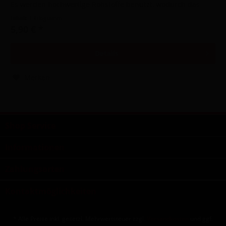
Es werden hochwertige Rohstoffe benutzt, wodurch das
Rauchen oder Grillen...
Inhalt
1 Kilogramm
5,90 € *
Details
Merken
Shop Service
Informationen
Zahlungsarten
Kontaktmöglichkeiten
* Alle Preise inkl. gesetzl. Mehrwertsteuer zzgl.
Versandkosten
und ggf.