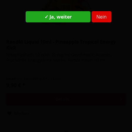
✓ Ja, weiter
Nein
RandM Liquid 10ml - Pineapple Tropical Energy
Kick
Nikotingehalt: 10 oder 20 mg/ml Geschmack: Ananas,
Fruchtmix, Energydrink Marke: Fumot Inhalt 10 ml
Inhalt
0.01 Liter
(990,00 € * / 1 Liter)
9,90 € *
Details
Merken