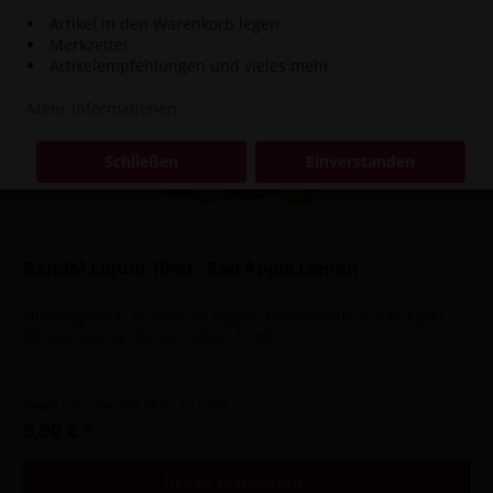
Artikel in den Warenkorb legen
Merkzettel
NEU
Artikelempfehlungen und vieles mehr
Mehr Informationen
Schließen
Einverstanden
RandM Liquid 10ml - Red Apple Lemon
Nikotingehalt: 10 oder 20 mg/ml Geschmack: süßer Apfel,
Zitrone Marke: Fumot Inhalt 10 ml
Inhalt
0.01 Liter
(990,00 € * / 1 Liter)
9,90 € *
In den
Warenkorb