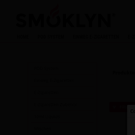
HOME
POD SYSTEM
EINWEG E-ZIGARETTEN
E-
POD System
Produkte
Einweg E-Zigaretten
E-Zigaretten
E-Zigaretten Zubehör
Filtern
C
10ml Liquids
Mischen