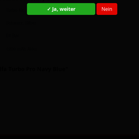
✓ Ja, weiter
Nein
Turbo Kit
Schwarz, Silber
Elf Bar
1200 mAh Akku
Elfa Turbo Pro Navy Blue"