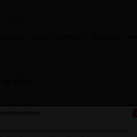
ZIGARETTEN
E-ZIGARETTEN ZUBEHÖR
10ML LIQUIDS
MIS
a Akkuträger
avy Blue
14,90 
ookie-Richtlinien
Inhalt:
1 Stück
inkl. MwSt.
zzg
Sofort ver
Diese Website verwendet Cookies, um Ihnen die bestmögliche