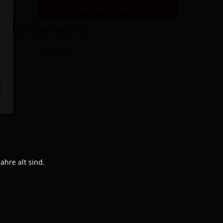
In den
Warenkorb
hen
Merken
Bewerten
SW14164
hre alt sind.