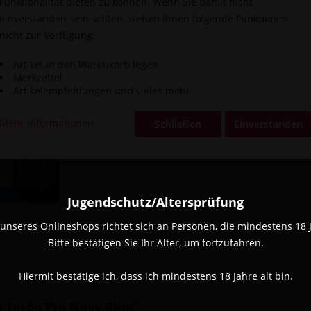
Funktionalität bieten zu können. Wenn Sie damit nicht
einverstanden sein sollten, stehen Ihnen folgende Funktionen
nicht zur Verfügung:
Vergleic
Artikel in den Warenkorb legen
Artikel-Nr.:
Merkzettel
Artikelempfehlungen und vieles mehr
Mehr Informationen
Schließen
Einverstanden
Jugendschutz/Altersprüfung
unseres Onlineshops richtet sich an Personen, die mindestens 18 Ja
Bitte bestätigen Sie Ihr Alter, um fortzufahren.
Hiermit bestätige ich, dass ich mindestens 18 Jahre alt bin.
a Turbo Pro Navy Blue"