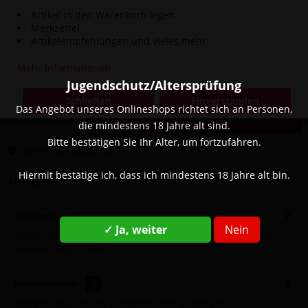
Artikel in den Warenkorb legen
Merkzettel
4,00 € *
Artikelempfehlungen und vieles mehr
8,90 € *
(55,06% gespart)
Inhalt:
1 Stück
Mehr Informationen
inkl. MwSt.
zzgl. Versandkosten
Jugendschutz/Altersprüfung
Sofort versandfertig, Lieferzeit ca. 1-3 Werktage
Schließen
Einverstanden
Das Angebot unseres Onlineshops richtet sich an Personen,
In den
Warenkorb
die mindestens 18 Jahre alt sind.
Bitte bestätigen Sie Ihr Alter, um fortzufahren.
Merken
Bewerten
Hiermit bestätige ich, dass ich mindestens 18 Jahre alt bin.
Artikel-Nr.:
SW13566
Beschreibung
✓ Ja, weiter
Nein
Nikotingehalt: 20 mg Geschmack: Traube Marke: Flerbar
Verwendung...
mehr
Bewertungen
0
Bewertungen lesen, schreiben und diskutieren...
mehr