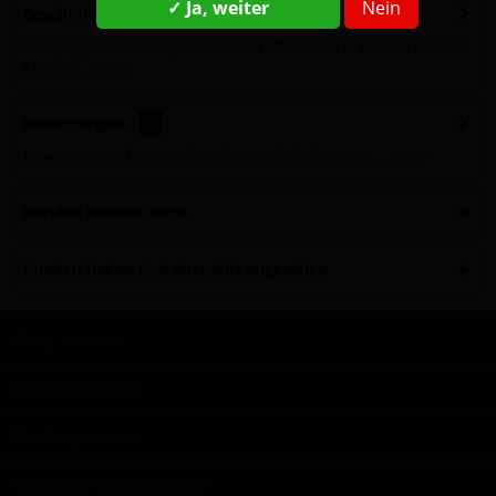
✓ Ja, weiter
Nein
Beschreibung
Nikotingehalt: 20 mg Geschmack: Blaubeere, Wassermelone
Marke:...
mehr
Bewertungen
0
Bewertungen lesen, schreiben und diskutieren...
mehr
Kunden kauften auch
Kunden haben sich ebenfalls angesehen
Shop Service
Informationen
Zahlungsarten
Kontaktmöglichkeiten