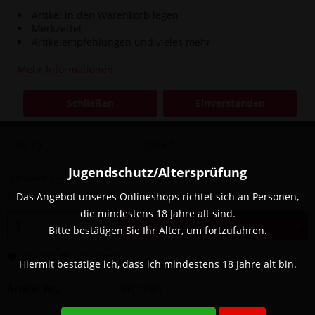
Artikel in den Warenkorb legen
Merkzettel
Artikelempfehlungen und vieles mehr
Menge
Stückpreis
Mehr Informationen
bis
4
4,90 € *
Schließen
Einverstanden
ab
5
2,90 € *
ab
10
1,99 € *
Jugendschutz/Altersprüfung
inkl. MwSt.
zzgl. Versandkosten
Sofort versandfertig, Lieferzeit ca. 1-3 Werktage
Das Angebot unseres Onlineshops richtet sich an Personen,
die mindestens 18 Jahre alt sind.
In den
Warenkorb
Bitte bestätigen Sie Ihr Alter, um fortzufahren.
Merken
Bewerten
Hiermit bestätige ich, dass ich mindestens 18 Jahre alt bin.
Artikel-Nr.:
SW12607