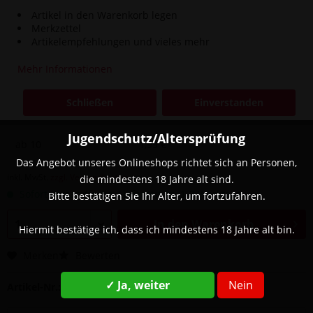
Artikel in den Warenkorb legen
Merkzettel
Artikelempfehlungen und vieles mehr
Menge
Stückpreis
Mehr Informationen
bis
4
4,90 € *
Schließen
Einverstanden
ab
5
2,90 € *
Jugendschutz/Altersprüfung
ab
10
1,99 € *
Das Angebot unseres Onlineshops richtet sich an Personen,
inkl. MwSt.
zzgl. Versandkosten
die mindestens 18 Jahre alt sind.
Sofort versandfertig, Lieferzeit ca. 1-3 Werktage
Bitte bestätigen Sie Ihr Alter, um fortzufahren.
In den
Warenkorb
Hiermit bestätige ich, dass ich mindestens 18 Jahre alt bin.
Merken
Bewerten
✓ Ja, weiter
Nein
Artikel-Nr.:
SW13110