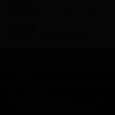
Beschreibung
Nikotingehalt: 20 mg Geschmack: Banane, Ice Marke:
Lovesticks...
mehr
Bewertungen
0
Bewertungen lesen, schreiben und diskutieren...
mehr
Shop Service
Informationen
Zahlungsarten
Kontaktmöglichkeiten
* Alle Preise inkl. gesetzl. Mehrwertsteuer zzgl.
Versandkosten
und ggf.
Nachnahmegebühren, wenn nicht anders beschrieben