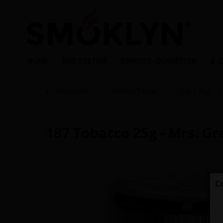
HOME
POD SYSTEM
EINWEG E-ZIGARETTEN
E-
Übersicht
Shisha Tabak
20g / 25g
187 Tobacco 25g - Mrs. Gr
C