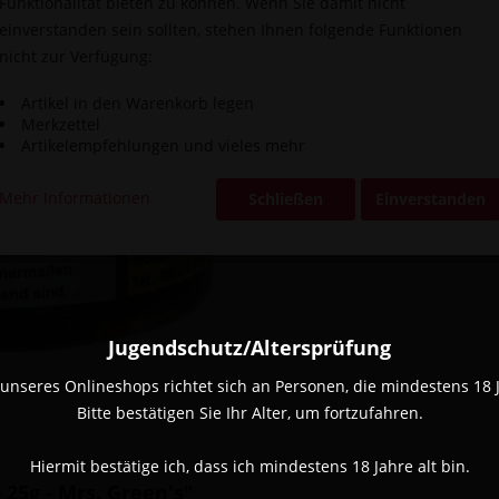
Funktionalität bieten zu können. Wenn Sie damit nicht
einverstanden sein sollten, stehen Ihnen folgende Funktionen
Vergleic
nicht zur Verfügung:
Artikel-Nr.:
Artikel in den Warenkorb legen
Merkzettel
Artikelempfehlungen und vieles mehr
Mehr Informationen
Schließen
Einverstanden
Jugendschutz/Altersprüfung
unseres Onlineshops richtet sich an Personen, die mindestens 18 Ja
Bitte bestätigen Sie Ihr Alter, um fortzufahren.
Hiermit bestätige ich, dass ich mindestens 18 Jahre alt bin.
25g - Mrs. Green's"