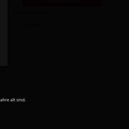
In den
Warenkorb
hen
Merken
Bewerten
SW12931
hre alt sind.