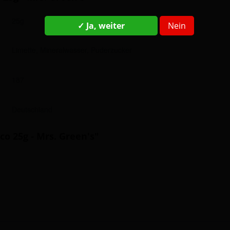
25g
✓ Ja, weiter
Nein
Limette, Mineralwasser, Puderzucker
187
Deutschland
o 25g - Mrs. Green's"