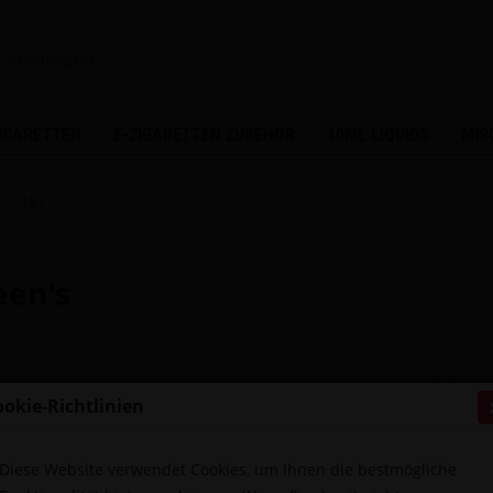
ZIGARETTEN
E-ZIGARETTEN ZUBEHÖR
10ML LIQUIDS
MIS
187
een's
4,00 €
ookie-Richtlinien
inkl. MwSt.
zzg
Sofort ver
Diese Website verwendet Cookies, um Ihnen die bestmögliche