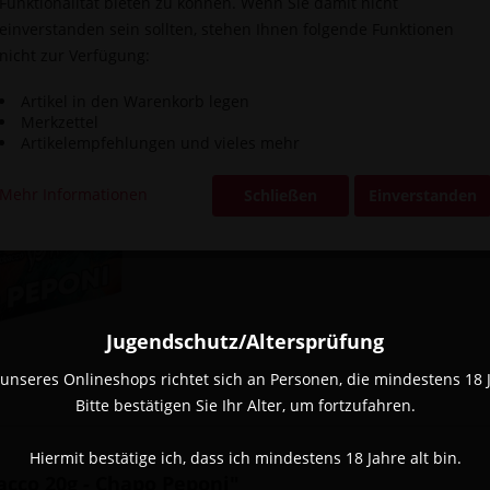
Funktionalität bieten zu können. Wenn Sie damit nicht
einverstanden sein sollten, stehen Ihnen folgende Funktionen
Vergleic
nicht zur Verfügung:
Artikel-Nr.:
Artikel in den Warenkorb legen
Merkzettel
Artikelempfehlungen und vieles mehr
Mehr Informationen
Schließen
Einverstanden
Jugendschutz/Altersprüfung
unseres Onlineshops richtet sich an Personen, die mindestens 18 Ja
Bitte bestätigen Sie Ihr Alter, um fortzufahren.
Hiermit bestätige ich, dass ich mindestens 18 Jahre alt bin.
cco 20g - Chapo Peponi"