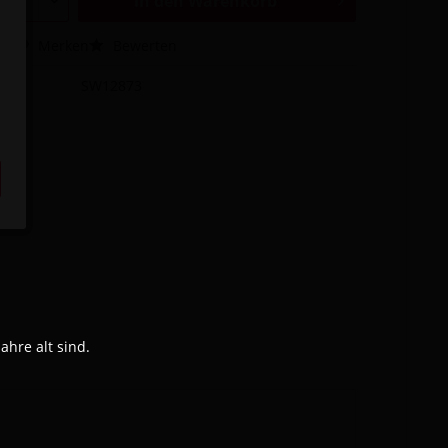
In den
Warenkorb
hen
Merken
Bewerten
SW12873
hre alt sind.