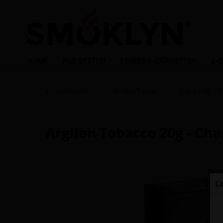
HOME
POD SYSTEM
EINWEG E-ZIGARETTEN
E-
Übersicht
Shisha Tabak
20g / 25g
Argileh Tobacco 20g - Ch
C