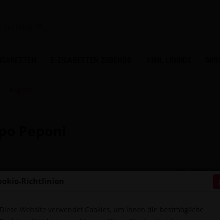
ZIGARETTEN
E-ZIGARETTEN ZUBEHÖR
10ML LIQUIDS
MIS
Argileh
apo Peponi
3,50 €
ookie-Richtlinien
inkl. MwSt.
zzg
Sofort ver
Diese Website verwendet Cookies, um Ihnen die bestmögliche