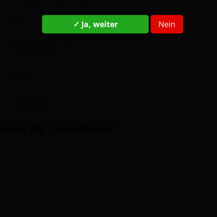
20g
✓ Ja, weiter
Nein
Wassermelone, Ice
Argileh
Deutschland
obacco 20g - Chapo Peponi"