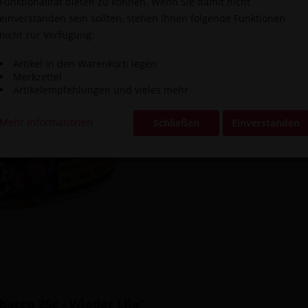
Funktionalität bieten zu können. Wenn Sie damit nicht
einverstanden sein sollten, stehen Ihnen folgende Funktionen
Vergleic
nicht zur Verfügung:
Artikel-Nr.:
Artikel in den Warenkorb legen
Merkzettel
Artikelempfehlungen und vieles mehr
Mehr Informationen
Schließen
Einverstanden
acco 25g - Wieder Lila"