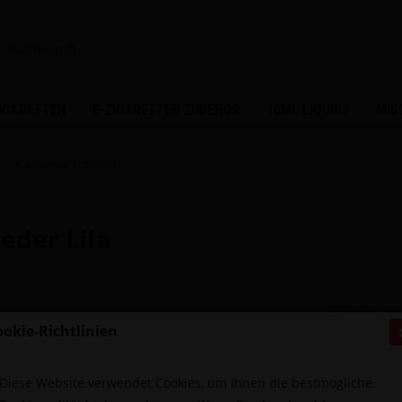
ZIGARETTEN
E-ZIGARETTEN ZUBEHÖR
10ML LIQUIDS
MIS
Cataleya Tobacco
eder Lila
4,00 €
ookie-Richtlinien
inkl. MwSt.
zzg
Sofort ver
Diese Website verwendet Cookies, um Ihnen die bestmögliche