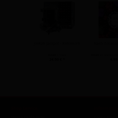
Jookah Jackpot - Kohlekorb
Nash Tobacco 
Inhalt
1 Stück
Inhalt
25 Gramm
(199
24,90 € *
4,99
Shop Service
Informatio
Shisha Großhandel
Cookie-Einst