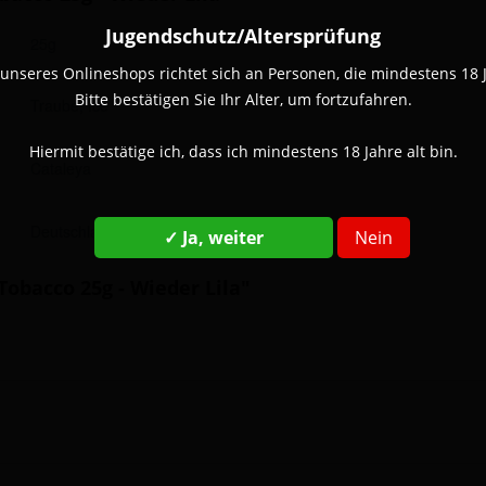
Jugendschutz/Altersprüfung
25g
unseres Onlineshops richtet sich an Personen, die mindestens 18 Ja
Bitte bestätigen Sie Ihr Alter, um fortzufahren.
Traube, Ice
Hiermit bestätige ich, dass ich mindestens 18 Jahre alt bin.
Cataleya
Deutschland
✓ Ja, weiter
Nein
obacco 25g - Wieder Lila"