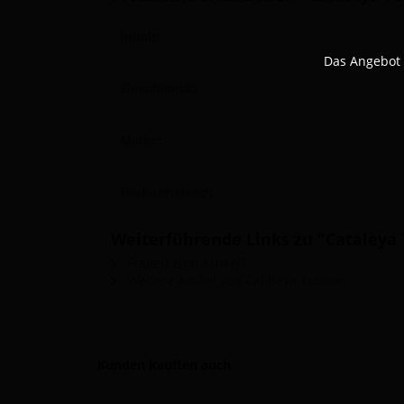
Inhalt:
Das Angebot 
Geschmack:
Marke:
Herkunftsland:
Weiterführende Links zu "Cataleya T
Fragen zum Artikel?
Weitere Artikel von Cataleya Tobacco
Kunden kauften auch