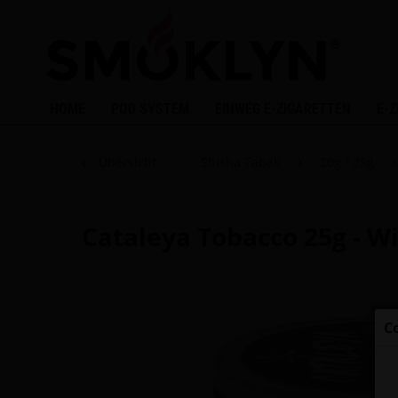
HOME
POD SYSTEM
EINWEG E-ZIGARETTEN
E-
Übersicht
Shisha Tabak
20g / 25g
Cataleya Tobacco 25g - Wi
C