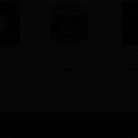
25g - Indigo
Cataleya Tobacco 25g -
Dschinni Co
Godfather
G
,60 € * / 1000 Gramm)
Inhal
 € *
4,00 € *
3,9
nen
Zahlungsarten
ellungen