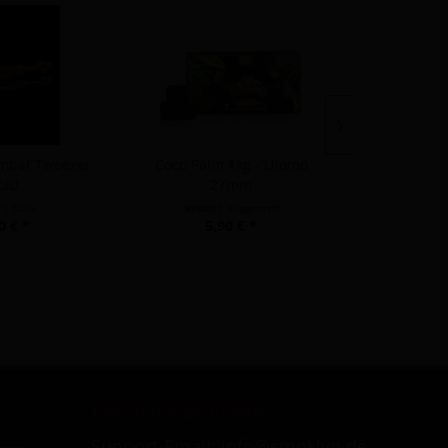
mbat Tweezer
Coco Palm 1kg - Utomo
Cataleya 
old
27mm
T
t
1 Stück
Inhalt
1 Kilogramm
0 € *
5,90 € *
4,
Kontaktmöglichkeiten
Support-Email: info@smoklyn.de