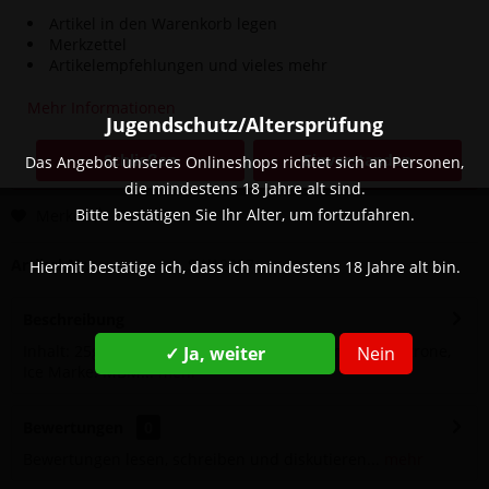
Artikel in den Warenkorb legen
Merkzettel
3,90 € *
Artikelempfehlungen und vieles mehr
inkl. MwSt.
zzgl. Versandkosten
Mehr Informationen
Sofort versandfertig, Lieferzeit ca. 1-3 Werktage
Jugendschutz/Altersprüfung
Schließen
Einverstanden
Das Angebot unseres Onlineshops richtet sich an Personen,
In den
Warenkorb
die mindestens 18 Jahre alt sind.
Bitte bestätigen Sie Ihr Alter, um fortzufahren.
Merken
Bewerten
Artikel-Nr.:
SW12927
Hiermit bestätige ich, dass ich mindestens 18 Jahre alt bin.
Beschreibung
Inhalt: 25g Geschmack: Blaubeere, Wassermelone, Zitrone,
✓ Ja, weiter
Nein
Ice Marke: MBM...
mehr
Bewertungen
0
Bewertungen lesen, schreiben und diskutieren...
mehr