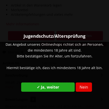
Artikel in den Warenkorb legen
Merkzettel
4,00 € *
Artikelempfehlungen und vieles mehr
Inhalt:
25 Gramm (160,00 € * / 1000 Gramm)
Mehr Informationen
inkl. MwSt.
zzgl. Versandkosten
Sofort versandfertig, Lieferzeit ca. 1-3 Werktage
Jugendschutz/Altersprüfung
Schließen
Einverstanden
In den
Warenkorb
Das Angebot unseres Onlineshops richtet sich an Personen,
die mindestens 18 Jahre alt sind.
Merken
Bewerten
Bitte bestätigen Sie Ihr Alter, um fortzufahren.
Artikel-Nr.:
SW12746
Hiermit bestätige ich, dass ich mindestens 18 Jahre alt bin.
Beschreibung
Inhalt: 25g Geschmack: Früchtemix Marke: O's Tobacco...
✓ Ja, weiter
Nein
mehr
Bewertungen
0
Bewertungen lesen, schreiben und diskutieren...
mehr