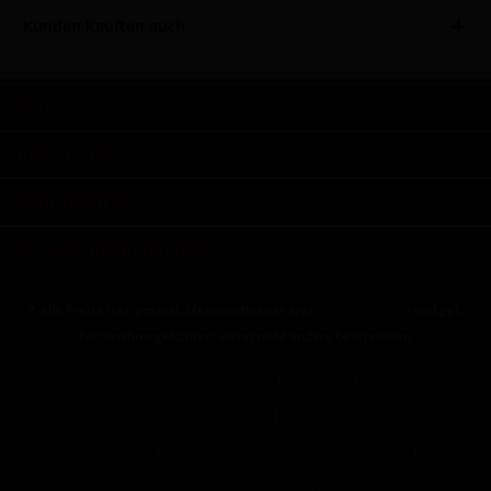
Kunden kauften auch
Shop Service
Informationen
Zahlungsarten
Kontaktmöglichkeiten
* Alle Preise inkl. gesetzl. Mehrwertsteuer zzgl.
Versandkosten
und ggf.
Nachnahmegebühren, wenn nicht anders beschrieben
Cookie-Einstellungen
Kontakt
Allgemeine Geschäftsbedingungen
Datenschutzerklärung
Impressum
Versand und Zahlungsbedingungen
Rücksendungen & Widerruf