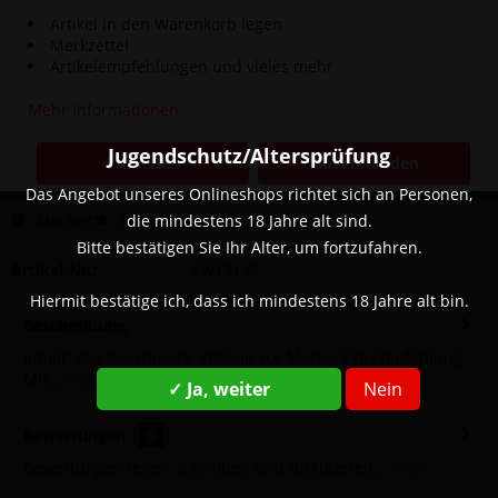
Artikel in den Warenkorb legen
Merkzettel
17,90 € *
Artikelempfehlungen und vieles mehr
inkl. MwSt.
zzgl. Versandkosten
Mehr Informationen
Sofort versandfertig, Lieferzeit ca. 1-3 Werktage
Jugendschutz/Altersprüfung
Schließen
Einverstanden
In den
Warenkorb
Das Angebot unseres Onlineshops richtet sich an Personen,
Merken
Bewerten
die mindestens 18 Jahre alt sind.
Bitte bestätigen Sie Ihr Alter, um fortzufahren.
Artikel-Nr.:
SW13147
Hiermit bestätige ich, dass ich mindestens 18 Jahre alt bin.
Beschreibung
Inhalt: 65g Geschmack: Zitrone, Ice Marke: FYL Empfehlung:
Mit...
mehr
✓ Ja, weiter
Nein
Bewertungen
0
Bewertungen lesen, schreiben und diskutieren...
mehr