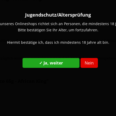
Jugendschutz/Altersprüfung
unseres Onlineshops richtet sich an Personen, die mindestens 18 Ja
Bitte bestätigen Sie Ihr Alter, um fortzufahren.
n ..... beigemischt , erfolgt da durch die Herstellung von Wass
Hiermit bestätige ich, dass ich mindestens 18 Jahre alt bin.
züglich eine Steuererklärung nach § 17 Abs. 3 TabStG abzugeben
✓ Ja, weiter
Nein
o 65g - African King"