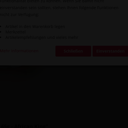
Funktionalität bieten zu können. Wenn Sie damit nicht
inkl. MwSt.
zzg
einverstanden sein sollten, stehen Ihnen folgende Funktionen
Zurzeit ni
nicht zur Verfügung:
Vergleic
Artikel in den Warenkorb legen
Artikel-Nr.:
Merkzettel
Artikelempfehlungen und vieles mehr
Mehr Informationen
Schließen
Einverstanden
65g - African King"