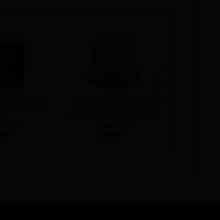
Ausverkauf
 MASSIV Kohle
KOPFDICHTUNG - WEISS /
Coco Palm 
65
TRANSPARENT (UNIVERSAL)
t
1 Stück
Inhalt
1 Stück
Inhalt
0 € *
0,99 € *
5,