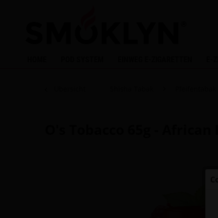
HOME
POD SYSTEM
EINWEG E-ZIGARETTEN
E-
Übersicht
Shisha Tabak
Pfeifentabak
O's Tobacco 65g - African
C