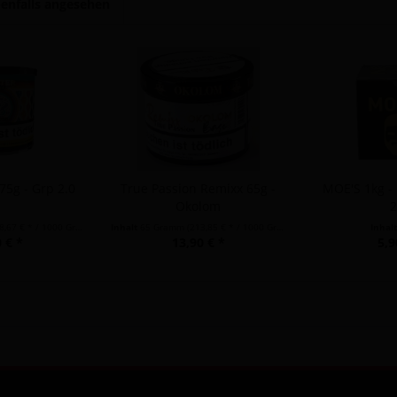
enfalls angesehen
75g - Grp 2.0
True Passion Remixx 65g -
MOE'S 1kg -
Okolom
2
,67 € * / 1000 Gramm)
Inhalt
65 Gramm
(213,85 € * / 1000 Gramm)
Inhal
 € *
13,90 € *
5,9