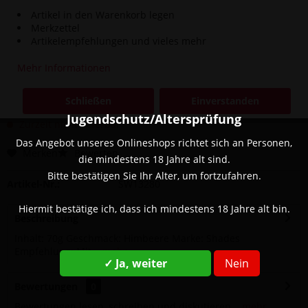
Artikel in den Warenkorb legen
Merkzettel
Artikelempfehlungen und vieles mehr
Dieser Artikel steht derzeit nicht zur Verfügung!
Mehr Informationen
17,90 € *
Inhalt:
70 Gramm (255,71 € * / 1000 Gramm)
Schließen
Einverstanden
inkl. MwSt.
zzgl. Versandkosten
Jugendschutz/Altersprüfung
Zurzeit nicht lieferbar
Das Angebot unseres Onlineshops richtet sich an Personen,
Merken
Bewerten
die mindestens 18 Jahre alt sind.
Bitte bestätigen Sie Ihr Alter, um fortzufahren.
Artikel-Nr.:
SW13280
Hiermit bestätige ich, dass ich mindestens 18 Jahre alt bin.
Beschreibung
Inhalt: 70g Geschmack: Himbeere Marke: Shades
Empfehlung: Mit...
mehr
✓ Ja, weiter
Nein
Bewertungen
0
Bewertungen lesen, schreiben und diskutieren...
mehr