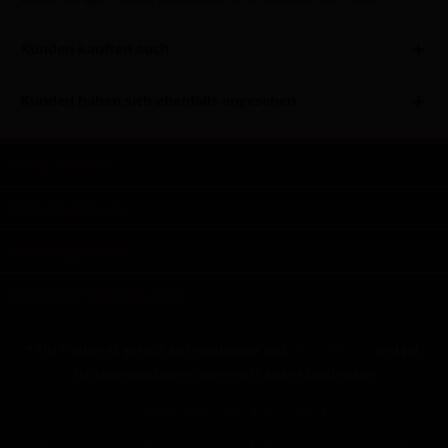
Kunden kauften auch
Kunden haben sich ebenfalls angesehen
Shop Service
Informationen
Zahlungsarten
Kontaktmöglichkeiten
* Alle Preise inkl. gesetzl. Mehrwertsteuer zzgl.
Versandkosten
und ggf.
Nachnahmegebühren, wenn nicht anders beschrieben
Cookie-Einstellungen
Kontakt
Allgemeine Geschäftsbedingungen
Datenschutzerklärung