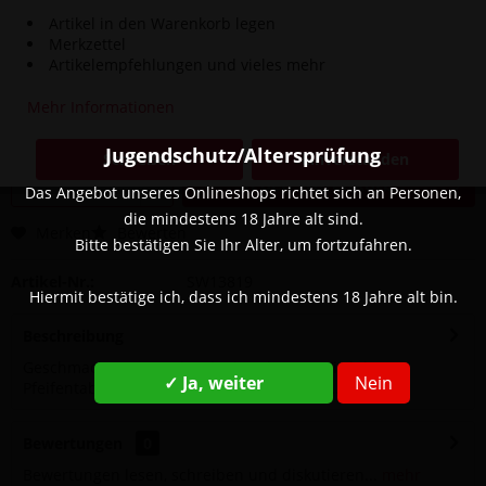
Artikel in den Warenkorb legen
Merkzettel
59,90 € *
Artikelempfehlungen und vieles mehr
Inhalt:
300 Gramm (199,67 € * / 1000 Gramm)
Mehr Informationen
inkl. MwSt.
zzgl. Versandkosten
Sofort versandfertig, Lieferzeit ca. 1-3 Werktage
Jugendschutz/Altersprüfung
Schließen
Einverstanden
In den
Warenkorb
Das Angebot unseres Onlineshops richtet sich an Personen,
die mindestens 18 Jahre alt sind.
Merken
Bewerten
Bitte bestätigen Sie Ihr Alter, um fortzufahren.
Artikel-Nr.:
SW13819
Hiermit bestätige ich, dass ich mindestens 18 Jahre alt bin.
Beschreibung
Geschmack: Beerenmix mit Eis Achtung! Wird dem
✓ Ja, weiter
Nein
Pfeifentabak durch den Endkonsumenten...
mehr
Bewertungen
0
Bewertungen lesen, schreiben und diskutieren...
mehr