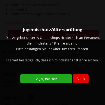
Artikel in den Warenkorb legen
Merkzettel
Artikelempfehlungen und vieles mehr
Dieser Artikel steht derzeit nicht zur Verfügung!
Mehr Informationen
27,90 € *
Jugendschutz/Altersprüfung
Inhalt:
200 Gramm (139,50 € * / 1000 Gramm)
Schließen
Einverstanden
inkl. MwSt.
zzgl. Versandkosten
Das Angebot unseres Onlineshops richtet sich an Personen,
Zurzeit nicht lieferbar
die mindestens 18 Jahre alt sind.
Bitte bestätigen Sie Ihr Alter, um fortzufahren.
Merken
Bewerten
Hiermit bestätige ich, dass ich mindestens 18 Jahre alt bin.
Artikel-Nr.:
SW13904
Beschreibung
✓ Ja, weiter
Nein
Inhalt: 200g Geschmack: Doppel Apfel Marke: Al Fakher...
mehr
Bewertungen
0
Bewertungen lesen, schreiben und diskutieren...
mehr