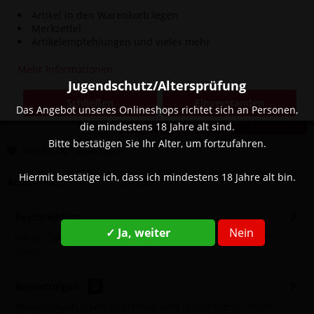
Artikel in den Warenkorb legen
Merkzettel
28,90 € *
Artikelempfehlungen und vieles mehr
Inhalt:
200 Gramm (144,50 € * / 1000 Gramm)
Mehr Informationen
inkl. MwSt.
zzgl. Versandkosten
Jugendschutz/Altersprüfung
Sofort versandfertig, Lieferzeit ca. 1-3 Werktage
Schließen
Einverstanden
Das Angebot unseres Onlineshops richtet sich an Personen,
In den
Warenkorb
die mindestens 18 Jahre alt sind.
Bitte bestätigen Sie Ihr Alter, um fortzufahren.
Merken
Bewerten
Hiermit bestätige ich, dass ich mindestens 18 Jahre alt bin.
Artikel-Nr.:
SW13902
Beschreibung
✓ Ja, weiter
Nein
Inhalt: 200g Geschmack: Orange, Minze Marke: Argileh...
mehr
Bewertungen
0
Bewertungen lesen, schreiben und diskutieren...
mehr