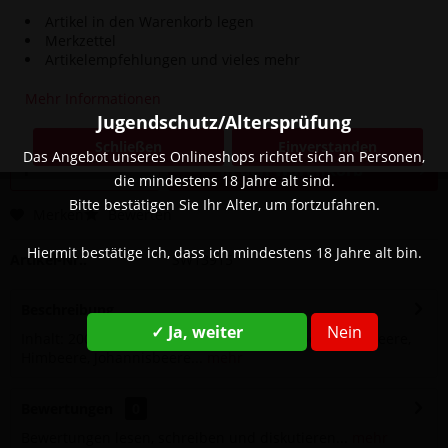
Artikel in den Warenkorb legen
Merkzettel
29,90 € *
Artikelempfehlungen und vieles mehr
Inhalt:
200 Gramm (149,50 € * / 1000 Gramm)
Mehr Informationen
inkl. MwSt.
zzgl. Versandkosten
Jugendschutz/Altersprüfung
Sofort versandfertig, Lieferzeit ca. 1-3 Werktage
Schließen
Einverstanden
Das Angebot unseres Onlineshops richtet sich an Personen,
In den
Warenkorb
die mindestens 18 Jahre alt sind.
Bitte bestätigen Sie Ihr Alter, um fortzufahren.
Merken
Bewerten
Hiermit bestätige ich, dass ich mindestens 18 Jahre alt bin.
Artikel-Nr.:
SW13915
Beschreibung
✓ Ja, weiter
Nein
Inhalt: 200g Geschmack: Blaubeere, Brombeere, Erdbeere,
Himbeere, Johannisbeere...
mehr
Bewertungen
0
Bewertungen lesen, schreiben und diskutieren...
mehr