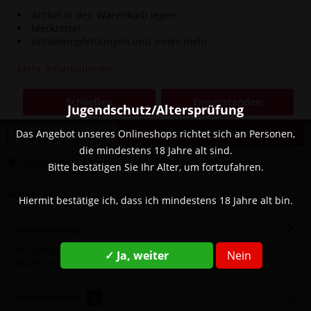
Artikel in den Warenkorb legen
Merkzettel
Artikelempfehlungen und vieles mehr
3,90 € *
Mehr Informationen
Inhalt:
1 Stück
inkl. MwSt.
zzgl. Versandkosten
Schließen
Einverstanden
Sofort versandfertig, Lieferzeit ca. 1-3 Werktage
Jugendschutz/Altersprüfung
In den
Warenkorb
Das Angebot unseres Onlineshops richtet sich an Personen,
die mindestens 18 Jahre alt sind.
Merken
Bewerten
Bitte bestätigen Sie Ihr Alter, um fortzufahren.
Artikel-Nr.:
SW12236
Hiermit bestätige ich, dass ich mindestens 18 Jahre alt bin.
Beschreibung
Mit diesem Combat Tweezer gewinnen Sie den Kampf
✓ Ja, weiter
Nein
gegen jede Kohle. Die Zange hat einen guten...
mehr
Bewertungen
0