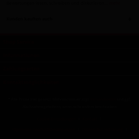
Bewertungen lesen, schreiben und diskutieren...
mehr
Kunden kauften auch
Shop Service
Informationen
Zahlungsarten
Kontaktmöglichkeiten
* Alle Preise inkl. gesetzl. Mehrwertsteuer zzgl.
Versandkosten
und ggf.
Nachnahmegebühren, wenn nicht anders beschrieben
Cookie-Einstellungen
Kontakt
Allgemeine Geschäftsbedingungen
Datenschutzerklärung