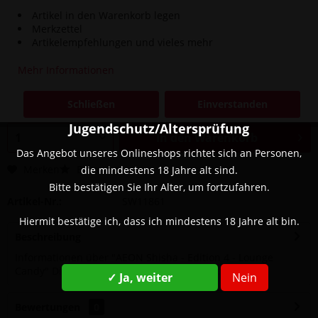
Artikel in den Warenkorb legen
Merkzettel
Artikelempfehlungen und vieles mehr
239,90 € *
259,90 € *
(7,7% gespart)
Mehr Informationen
Inhalt:
1 Stück
inkl. MwSt.
zzgl. Versandkosten
Schließen
Einverstanden
Sofort versandfertig, Lieferzeit ca. 1-3 Werktage
Jugendschutz/Altersprüfung
In den
Warenkorb
Das Angebot unseres Onlineshops richtet sich an Personen,
Merken
Bewerten
die mindestens 18 Jahre alt sind.
Bitte bestätigen Sie Ihr Alter, um fortzufahren.
Artikel-Nr.:
SW11861
Hiermit bestätige ich, dass ich mindestens 18 Jahre alt bin.
Beschreibung
Informationen über "AEON Shisha - Edition 4 - Lounge
Candy" Die neue AEON Shisha – Edition 4...
mehr
✓ Ja, weiter
Nein
Bewertungen
0