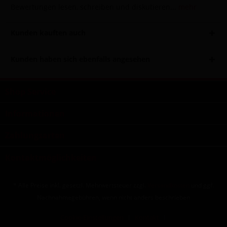
Bewertungen lesen, schreiben und diskutieren...
mehr
Kunden kauften auch
Kunden haben sich ebenfalls angesehen
Shop Service
Informationen
Zahlungsarten
Kontaktmöglichkeiten
* Alle Preise inkl. gesetzl. Mehrwertsteuer zzgl.
Versandkosten
und ggf.
Nachnahmegebühren, wenn nicht anders beschrieben
Cookie-Einstellungen
Kontakt