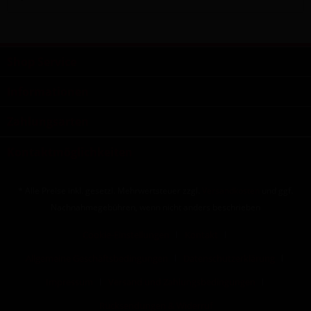
Shop Service
Informationen
Zahlungsarten
Kontaktmöglichkeiten
* Alle Preise inkl. gesetzl. Mehrwertsteuer zzgl.
Versandkosten
und ggf.
Nachnahmegebühren, wenn nicht anders beschrieben
Cookie-Einstellungen
Kontakt
Allgemeine Geschäftsbedingungen
Datenschutzerklärung
Impressum
Versand und Zahlungsbedingungen
Rücksendungen & Widerruf