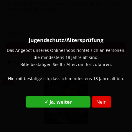
Nikotingehalt: 20 mg Geschmack: Beerenmix Marke: Smok
Verwendung bis 600 Züge
3,00 € *
8,90 € *
Jugendschutz/Altersprüfung
In den
Warenkorb
Das Angebot unseres Onlineshops richtet sich an Personen,
die mindestens 18 Jahre alt sind.
Merken
Bitte bestätigen Sie Ihr Alter, um fortzufahren.
Hiermit bestätige ich, dass ich mindestens 18 Jahre alt bin.
✓ Ja, weiter
Nein