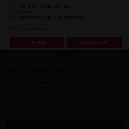
Artikel in den Warenkorb legen
Merkzettel
Artikelempfehlungen und vieles mehr
Mehr Informationen
Schließen
Einverstanden
Smok - R- Kiss 2 Kit Silver
Smok präsentiert den Mini unter den Dual-Akku-Mods, der
R-Kiss 2 misst insgesamt gerade einmal 84mm x 46mm x
30mm und wiegt dabei nur 116 g, geliefert wird der Mod in
Verbindung mit dem TFV-Mini V2 Verdampfer mit 2 ml
Füllvolumen und...
Inhalt
1 Stück
74,90 € *
In den
Warenkorb