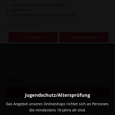
Artikel in den Warenkorb legen
Merkzettel
Artikelempfehlungen und vieles mehr
Mehr Informationen
Schließen
Einverstanden
Werkbund Hookah Lochstecher Gestalt Octo
24,95 € *
In den
Warenkorb
Jugendschutz/Altersprüfung
Das Angebot unseres Onlineshops richtet sich an Personen,
Merken
die mindestens 18 Jahre alt sind.