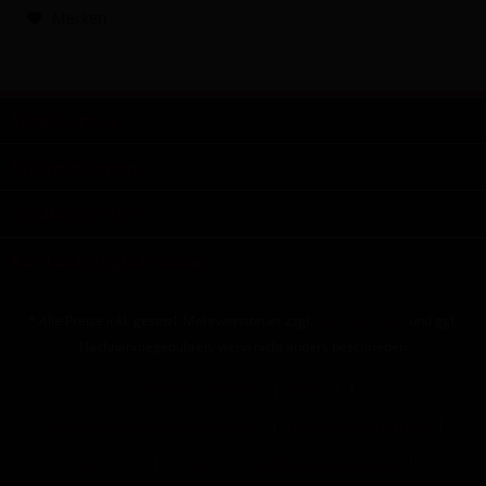
Merken
Shop Service
Informationen
Zahlungsarten
Kontaktmöglichkeiten
* Alle Preise inkl. gesetzl. Mehrwertsteuer zzgl.
Versandkosten
und ggf.
Nachnahmegebühren, wenn nicht anders beschrieben
Cookie-Einstellungen
Kontakt
Allgemeine Geschäftsbedingungen
Datenschutzerklärung
Impressum
Versand und Zahlungsbedingungen