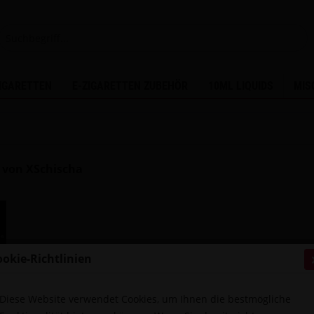
ZIGARETTEN
E-ZIGARETTEN ZUBEHÖR
10ML LIQUIDS
MIS
 von XSchischa
ookie-Richtlinien
Diese Website verwendet Cookies, um Ihnen die bestmögliche