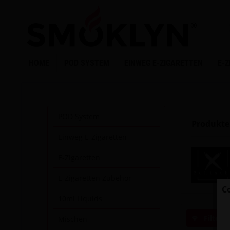
HOME
POD SYSTEM
EINWEG E-ZIGARETTEN
E-
POD System
Produkte
Einweg E-Zigaretten
E-Zigaretten
E-Zigaretten Zubehör
C
10ml Liquids
Filtern
Mischen