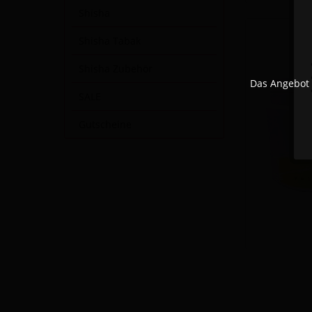
Shisha
Shisha Tabak
Shisha Zubehör
Das Angebot 
SALE
Gutscheine