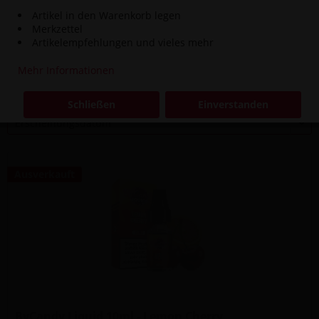
Artikel in den Warenkorb legen
Inhalt
0.01 Liter
(990,00 € * / 1 Liter)
Merkzettel
9,90 € *
Artikelempfehlungen und vieles mehr
Mehr Informationen
Filtern
Schließen
Einverstanden
Ausverkauft
ByCandy Liquid 10ml - Lemon Cherry