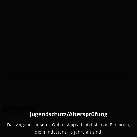
ByCandy Liquid 10ml - Ice Bonbon
Nikotingehalt: 10 oder 20 mg/ml Geschmack: Eisbonbon
Marke: ByCandy Inhalt 10 ml
Inhalt
0.01 Liter
(990,00 € * / 1 Liter)
9,90 € *
Details
Merken
Ausverkauft
Jugendschutz/Altersprüfung
Das Angebot unseres Onlineshops richtet sich an Personen,
die mindestens 18 Jahre alt sind.