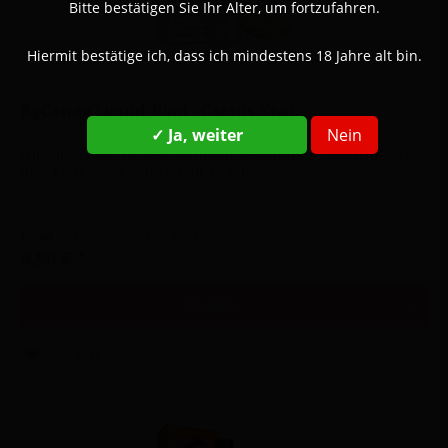
Bitte bestätigen Sie Ihr Alter, um fortzufahren.
Hiermit bestätige ich, dass ich mindestens 18 Jahre alt bin.
ByCandy Liquid 10ml - Cactus Kiwi
✓ Ja, weiter
Nein
Nikotingehalt: 10 oder 20 mg/ml Geschmack: Kaktuspfeige,
Kiwi Marke: ByCandy Inhalt 10 ml
Inhalt
0.01 Liter
(990,00 € * / 1 Liter)
9,90 € *
Details
Merken