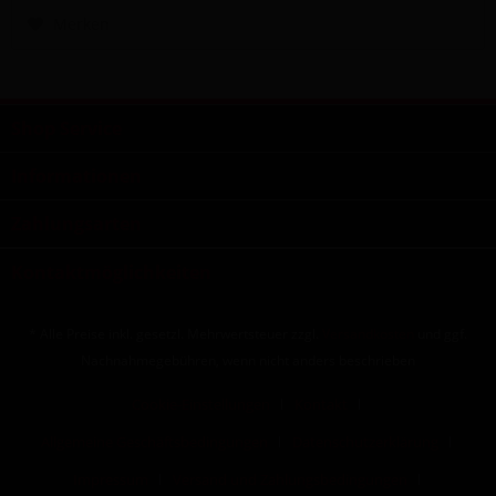
Merken
Shop Service
Informationen
Zahlungsarten
Kontaktmöglichkeiten
* Alle Preise inkl. gesetzl. Mehrwertsteuer zzgl.
Versandkosten
und ggf.
Nachnahmegebühren, wenn nicht anders beschrieben
Cookie-Einstellungen
Kontakt
Allgemeine Geschäftsbedingungen
Datenschutzerklärung
Impressum
Versand und Zahlungsbedingungen