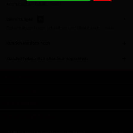
Aromatischer Tabak...
mehr
Bewertungen
0
Bewertungen lesen, schreiben und diskutieren...
mehr
Kunden kauften auch
Kunden haben sich ebenfalls angesehen
Shop Service
Informationen
Zahlungsarten
Kontaktmöglichkeiten
* Alle Preise inkl. gesetzl. Mehrwertsteuer zzgl.
Versandkosten
und ggf.