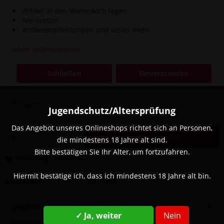
Artikel in den Warenkorb legen
Merkzettel
Artikelempfehlungen und vieles mehr
8,90 € *
Mehr Informationen
inkl. MwSt.
zzgl. Versandkosten
Sofort versandfertig, Lieferzeit ca. 1-3 Werktage
Schließen
Einverstanden
Stärke:
Jugendschutz/Altersprüfung
Das Angebot unseres Onlineshops richtet sich an Personen,
In den
Warenkorb
die mindestens 18 Jahre alt sind.
Bitte bestätigen Sie Ihr Alter, um fortzufahren.
Merken
Bewerten
Hiermit bestätige ich, dass ich mindestens 18 Jahre alt bin.
Artikel-Nr.:
SW12949
Beschreibung
✓ Ja, weiter
Nein
Nikotingehalt: Erhältlich in 10mg/20mg Geschmack: