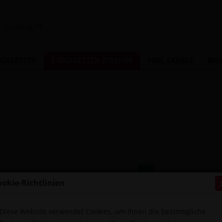
ZIGARETTEN
E-ZIGARETTEN ZUBEHÖR
10ML LIQUIDS
MIS
ookie-Richtlinien
Diese Website verwendet Cookies, um Ihnen die bestmögliche