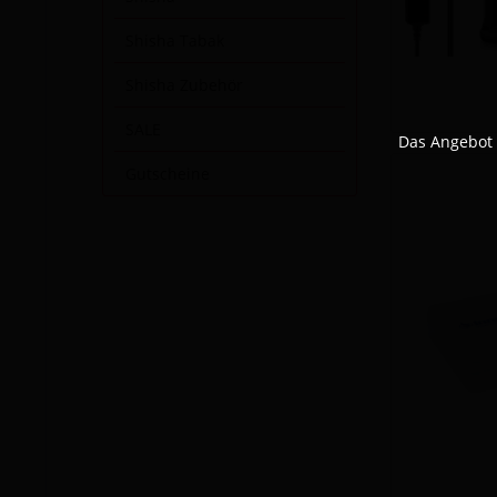
Shisha Tabak
Shisha Zubehör
SALE
Das Angebot 
Gutscheine