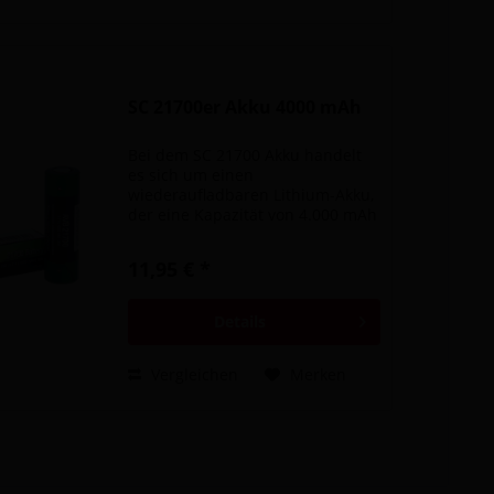
SC 21700er Akku 4000 mAh
Bei dem SC 21700 Akku handelt
es sich um einen
wiederaufladbaren Lithium-Akku,
der eine Kapazität von 4.000 mAh
besitzt. Der SC 21700 Akku
erreicht einen Stromabgabe von
11,95 € *
maximal 30 Ampere.
Lieferumfang: 1x SC 21700er 4000
mAh Akku...
Details
Vergleichen
Merken