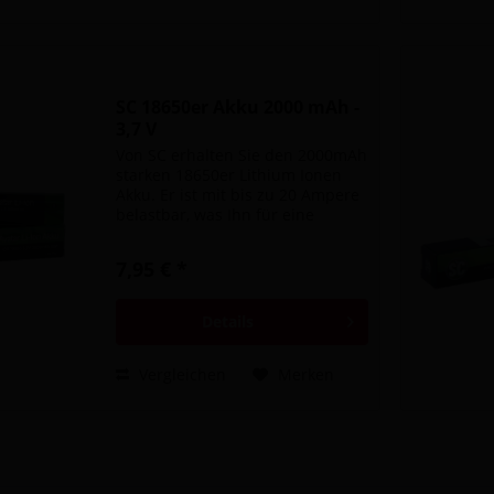
SC 18650er Akku 2000 mAh -
3,7 V
Von SC erhalten Sie den 2000mAh
starken 18650er Lithium Ionen
Akku. Er ist mit bis zu 20 Ampere
belastbar, was Ihn für eine
Vielzahl an Akkuträgern
kompatibel macht. Bitte
7,95 € *
transportieren Sie Akkuzellen
ausschließlich in geeigneten...
Details
Vergleichen
Merken