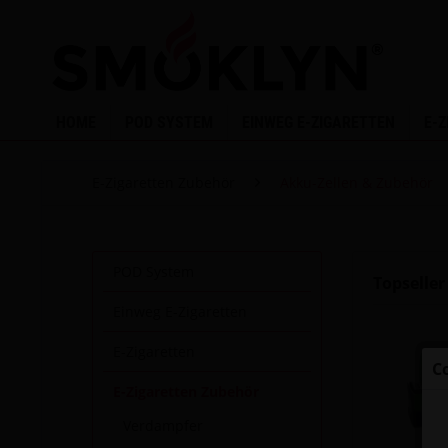
HOME
POD SYSTEM
EINWEG E-ZIGARETTEN
E-
E-Zigaretten Zubehör
Akku-Zellen & Zubehör
POD System
Topseller
Einweg E-Zigaretten
E-Zigaretten
C
E-Zigaretten Zubehör
Verdampfer