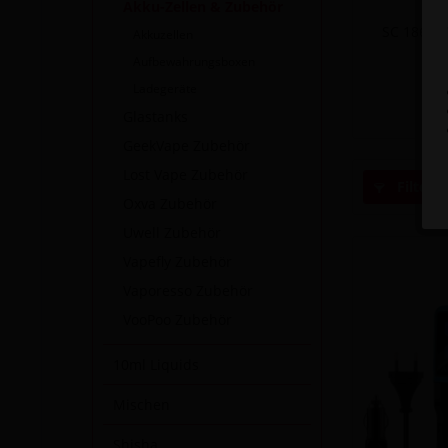
Akku-Zellen & Zubehör
SC 18650
Akkuzellen
Aufbewahrungsboxen
Ladegeräte
Glastanks
GeekVape Zubehör
Lost Vape Zubehör
Filtern
Oxva Zubehör
Uwell Zubehör
Vapefly Zubehör
Vaporesso Zubehör
VooPoo Zubehör
10ml Liquids
Mischen
Shisha