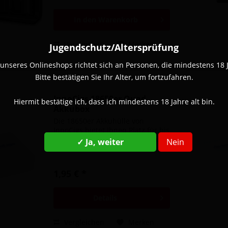
10-26mm. Es...
In den
Warenkorb
Vergleichen
Merken
Jugendschutz/Altersprüfung
unseres Onlineshops richtet sich an Personen, die mindestens 18 Ja
Bitte bestätigen Sie Ihr Alter, um fortzufahren.
InnoCigs 18650er Quad
Hiermit bestätige ich, dass ich mindestens 18 Jahre alt bin.
Akkubox
Die 18650er Akkuhülle von
InnoCigs bietet Ihnen Platz für bis
zu vier 18650er Akkuzellen. Die
✓ Ja, weiter
Nein
Akkubox schützt Ihre Akkus vor
Kurzschlüssen oder Stößen. So
haben Sie immer bis zu vier
1,95 € *
Ersatz-Akkus auch unterwegs
dabei, welche die...
Details
Vergleichen
Merken