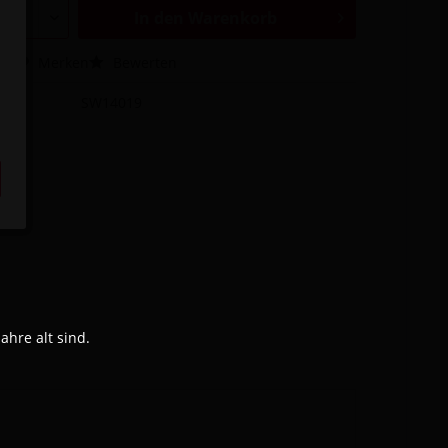
In den
Warenkorb
hen
Merken
Bewerten
SW14019
hre alt sind.