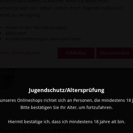
Funktionalität bieten zu können. Wenn Sie damit nicht
einverstanden sein sollten, stehen Ihnen folgende Funktionen
nicht zur Verfügung:
Vergleic
Artikel in den Warenkorb legen
Artikel-Nr.:
Merkzettel
Artikelempfehlungen und vieles mehr
Mehr Informationen
Schließen
Einverstanden
Jugendschutz/Altersprüfung
unseres Onlineshops richtet sich an Personen, die mindestens 18 Ja
Bitte bestätigen Sie Ihr Alter, um fortzufahren.
Hiermit bestätige ich, dass ich mindestens 18 Jahre alt bin.
Top Fill CL Catridge 0.8 Ohm"