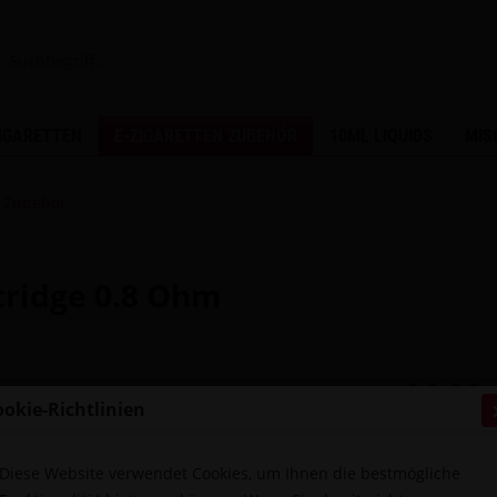
ZIGARETTEN
E-ZIGARETTEN ZUBEHÖR
10ML LIQUIDS
MIS
 Zubehör
atridge 0.8 Ohm
14,90 
ookie-Richtlinien
Inhalt:
1 Stück
inkl. MwSt.
zzg
Sofort ver
Diese Website verwendet Cookies, um Ihnen die bestmögliche