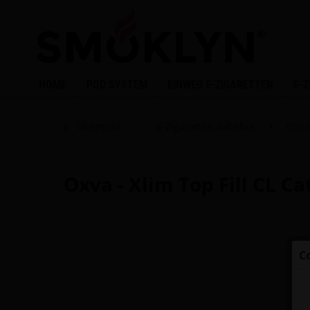
HOME
POD SYSTEM
EINWEG E-ZIGARETTEN
E-
Übersicht
E-Zigaretten Zubehör
Oxva
Oxva - Xlim Top Fill CL C
C