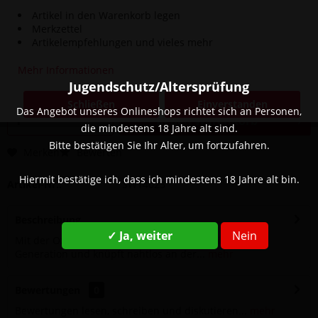
Artikel in den Warenkorb legen
Merkzettel
34,90 € *
Artikelempfehlungen und vieles mehr
Inhalt:
1 Stück
Mehr Informationen
inkl. MwSt.
zzgl. Versandkosten
Jugendschutz/Altersprüfung
Sofort versandfertig, Lieferzeit ca. 1-3 Werktage
Schließen
Einverstanden
Das Angebot unseres Onlineshops richtet sich an Personen,
In den
Warenkorb
die mindestens 18 Jahre alt sind.
Bitte bestätigen Sie Ihr Alter, um fortzufahren.
Merken
Bewerten
Hiermit bestätige ich, dass ich mindestens 18 Jahre alt bin.
Artikel-Nr.:
SW14023
Beschreibung
✓ Ja, weiter
Nein
Mit der Oxva Xlim Pro 3 erscheint die Xlim in der 3.
Generation und knüpft nahtlos an der...
mehr
Bewertungen
0
Bewertungen lesen, schreiben und diskutieren...
mehr