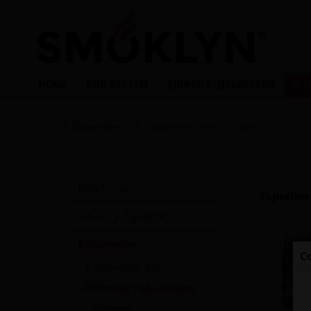
HOME
POD SYSTEM
EINWEG E-ZIGARETTEN
E-
E-Zigaretten
Mehrweg Pod-Systeme
POD System
Topseller
Einweg E-Zigaretten
E-Zigaretten
C
E-Zigaretten Set
Mehrweg Pod-Systeme
Geekvape