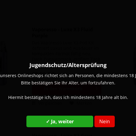
Vaporesso - Luxe X3 Fluid
Purple
Das Vaporesso Luxe X3 Pod Kit
definiert Luxus und Ausdauer im
kompakten Format föllig neu.
Dank Zugautomatik, großem Tank
Jugendschutz/Altersprüfung
und großem Akku in einem
kompakten Format, bietet die
35,90 € *
unseres Onlineshops richtet sich an Personen, die mindestens 18 Ja
Luxe X3 den perfekten Alltags
Allrounder. Das absolute...
Bitte bestätigen Sie Ihr Alter, um fortzufahren.
In den
Warenkorb
Hiermit bestätige ich, dass ich mindestens 18 Jahre alt bin.
Vergleichen
Merken
✓ Ja, weiter
Nein
Vaporesso - Luxe X3 Grey