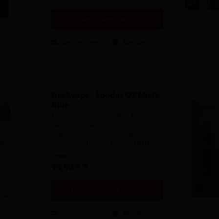
perfekte Gerät für...
In den
Warenkorb
Vergleichen
Merken
Geekvape - Sonder Q2 Misty
Blue
Mit dem Sonder Q2 Pod Kit setzt
Geekvape die "Sonder-Reihe"
imposant fort. Schillernde
Farbvarianten und ein "SONDER"
Schriftzug auf der Vorderseite
Inhalt
1 Stück
bilden das moderne Design des
14,90 € *
Pod Kit. Das "O" im Schriftzug ist
dabei ein mehrfarbiger...
In den
Warenkorb
Vergleichen
Merken