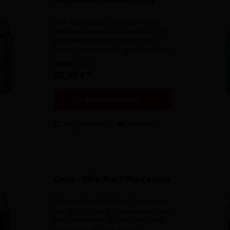
Das Vaporesso Luxe X3 Pod Kit
definiert Luxus und Ausdauer im
kompakten Format föllig neu.
Dank Zugautomatik, großem Tank
und großem Akku in einem
Inhalt
1 Stück
kompakten Format, bietet die
35,90 € *
Luxe X3 den perfekten Alltags
Allrounder. Das absolute...
In den
Warenkorb
Vergleichen
Merken
Oxva - Xlim Pro 3 Pro Carbon
Mit der Oxva Xlim Pro 3 erscheint
die Xlim in der 3. Generation und
knüpft nahtlos an der Erfolg der
Xlim Serie an. Mit einem