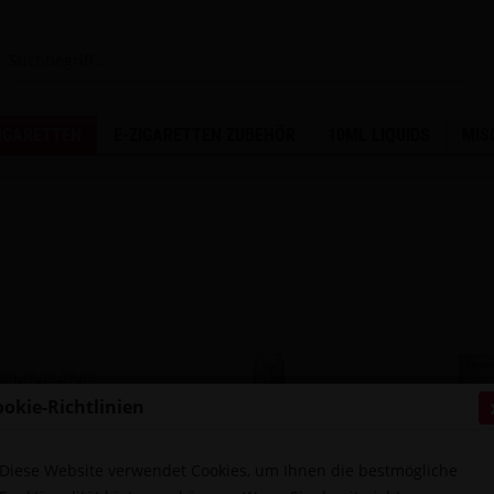
ZIGARETTEN
E-ZIGARETTEN ZUBEHÖR
10ML LIQUIDS
MIS
ookie-Richtlinien
Diese Website verwendet Cookies, um Ihnen die bestmögliche