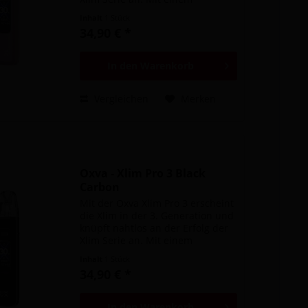
schlanken Stick Design, einem
Inhalt
1 Stück
integrierten 1500mAh Akku und
34,90 € *
3ml Tankvolumen, bietet es das
perfekte Gerät für...
In den
Warenkorb
Vergleichen
Merken
Oxva - Xlim Pro 3 Black
Carbon
Mit der Oxva Xlim Pro 3 erscheint
die Xlim in der 3. Generation und
knüpft nahtlos an der Erfolg der
Xlim Serie an. Mit einem
schlanken Stick Design, einem
Inhalt
1 Stück
integrierten 1500mAh Akku und
34,90 € *
3ml Tankvolumen, bietet es das
perfekte Gerät für...
In den
Warenkorb