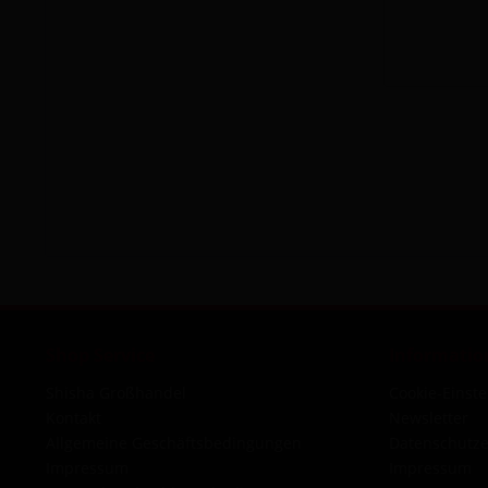
Shop Service
Informatio
Shisha Großhandel
Cookie-Einst
Kontakt
Newsletter
Allgemeine Geschäftsbedingungen
Datenschutze
Impressum
Impressum