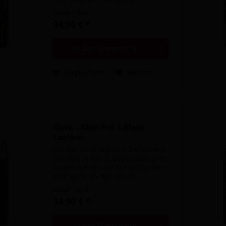
schlanken Stick Design, einem
Inhalt
1 Stück
integrierten 1500mAh Akku und
34,90 € *
3ml Tankvolumen, bietet es das
perfekte Gerät für...
In den
Warenkorb
Vergleichen
Merken
Oxva - Xlim Pro 3 Black
Leather
Mit der Oxva Xlim Pro 3 erscheint
die Xlim in der 3. Generation und
knüpft nahtlos an der Erfolg der
Xlim Serie an. Mit einem
schlanken Stick Design, einem
Inhalt
1 Stück
integrierten 1500mAh Akku und
34,90 € *
3ml Tankvolumen, bietet es das
perfekte Gerät für...
In den
Warenkorb