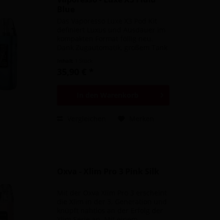
Blue
Das Vaporesso Luxe X3 Pod Kit
definiert Luxus und Ausdauer im
kompakten Format föllig neu.
Dank Zugautomatik, großem Tank
und großem Akku in einem
Inhalt
1 Stück
kompakten Format, bietet die
35,90 € *
Luxe X3 den perfekten Alltags
Allrounder. Das absolute...
In den
Warenkorb
Vergleichen
Merken
Oxva - Xlim Pro 3 Pink Silk
Mit der Oxva Xlim Pro 3 erscheint
die Xlim in der 3. Generation und
knüpft nahtlos an der Erfolg der
Xlim Serie an. Mit einem