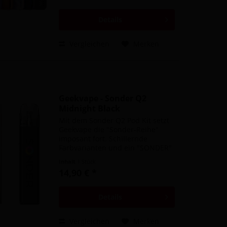
von bis zu 35 Watt bietet sie
eine...
Details
Vergleichen
Merken
Geekvape - Sonder Q2
Midnight Black
Mit dem Sonder Q2 Pod Kit setzt
Geekvape die "Sonder-Reihe"
imposant fort. Schillernde
Farbvarianten und ein "SONDER"
Schriftzug auf der Vorderseite
Inhalt
1 Stück
bilden das moderne Design des
14,90 € *
Pod Kit. Das "O" im Schriftzug ist
dabei ein mehrfarbiger...
Details
Vergleichen
Merken