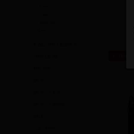
Oxva
Uwell
Uwell
Vaporesso
I
Mod
E-Zigaretten Zubehör
Filtern
10ml Liquids
Mischen
Shisha
Shisha Tabak
Shisha Zubehör
SALE
Gutscheine