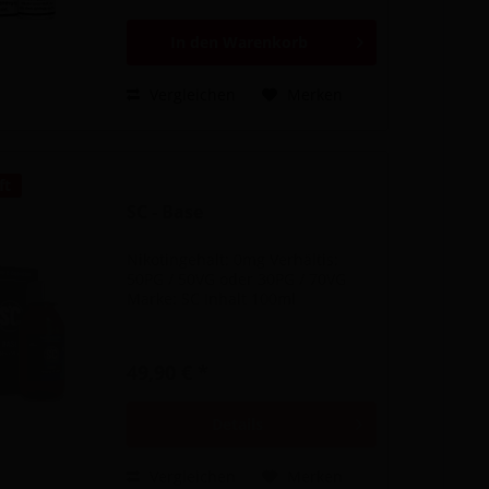
In den
Warenkorb
Vergleichen
Merken
ft
SC - Base
Nikotingehalt: 0mg Verhältis:
50PG / 50VG oder 30PG / 70VG
Marke: SC Inhalt 100ml
49,90 € *
Details
Vergleichen
Merken