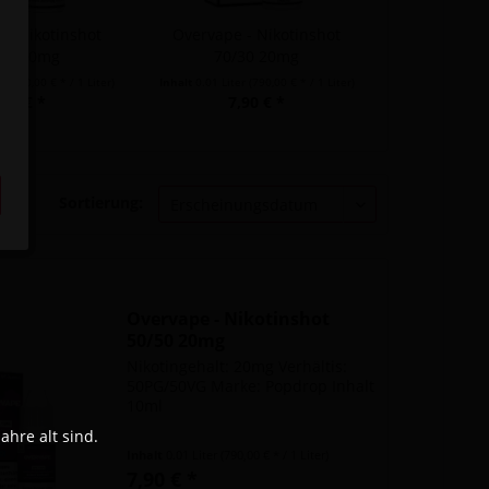
 - Nikotinshot
Overvape - Nikotinshot
/50 20mg
70/30 20mg
er
(790,00 € * / 1 Liter)
Inhalt
0.01 Liter
(790,00 € * / 1 Liter)
,90 € *
7,90 € *
Sortierung:
Overvape - Nikotinshot
50/50 20mg
Nikotingehalt: 20mg Verhältis:
50PG/50VG Marke: Popdrop Inhalt
10ml
hre alt sind.
Inhalt
0.01 Liter
(790,00 € * / 1 Liter)
7,90 € *