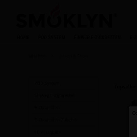
HOME
POD SYSTEM
EINWEG E-ZIGARETTEN
E-
Mischen
Basen & Shots
POD System
Topseller
Einweg E-Zigaretten
E-Zigaretten
C
E-Zigaretten Zubehör
10ml Liquids