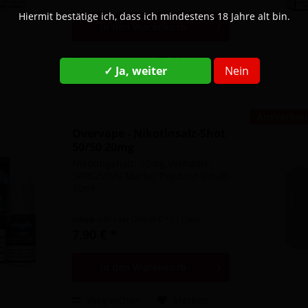
Hiermit bestätige ich, dass ich mindestens 18 Jahre alt bin.
In den
Warenkorb
Vergleichen
Merken
✓ Ja, weiter
Nein
Ausverkau
Overvape - Nikotinsalz-Shot
50/50 20mg
Nikotingehalt: 20mg Verhältis:
50PG/50VG Marke: Popdrop Inhalt
10ml
Inhalt
0.01 Liter
(790,00 € * / 1 Liter)
7,90 € *
In den
Warenkorb
Vergleichen
Merken