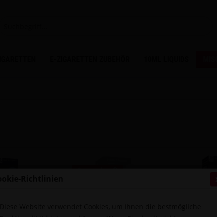
ZIGARETTEN
E-ZIGARETTEN ZUBEHÖR
10ML LIQUIDS
MIS
Ausverkauft
ookie-Richtlinien
Diese Website verwendet Cookies, um Ihnen die bestmögliche