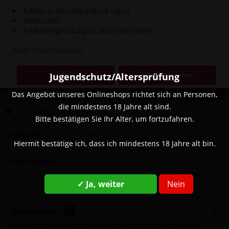
Artikel in den Warenkorb legen
Merkzettel
8,90 € *
Artikelempfehlungen und vieles mehr
9,90 € *
(10,1% gespart)
Inhalt:
1 Stück
Mehr Informationen
inkl. MwSt.
zzgl. Versandkosten
Sofort versandfertig, Lieferzeit ca. 1-3 Werktage
Schließen
Einverstanden
Jugendschutz/Altersprüfung
In den
Warenkorb
Das Angebot unseres Onlineshops richtet sich an Personen,
die mindestens 18 Jahre alt sind.
Merken
Bewerten
Bitte bestätigen Sie Ihr Alter, um fortzufahren.
Artikel-Nr.:
SW12637
Hiermit bestätige ich, dass ich mindestens 18 Jahre alt bin.
Beschreibung
Nikotingehalt: 20 mg Geschmack: Pink Lemonade Marke: Elf
✓ Ja, weiter
Nein
Bar...
mehr
Bewertungen
0
Bewertungen lesen, schreiben und diskutieren...
mehr