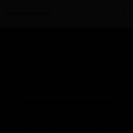
Kunden kauften auch
Shop Service
Informationen
Zahlungsarten
Kontaktmöglichkeiten
* Alle Preise inkl. gesetzl. Mehrwertsteuer zzgl.
Versandkosten
und ggf.
Nachnahmegebühren, wenn nicht anders beschrieben
Cookie-Einstellungen
Kontakt
Allgemeine Geschäftsbedingungen
Datenschutzerklärung
Impressum
Versand und Zahlungsbedingungen