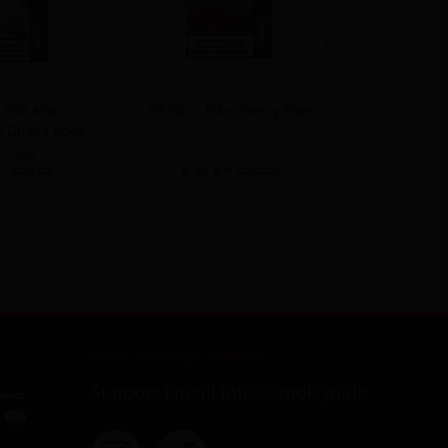
- Elfa Kiwi
Elf Bar - Elfa Cherry Pods
Elf Bar - El
it Guava Pods
t
1 Stück
Inha
*
8,90 € *
8,90 €
9,90 € *
9,90 € *
Kontaktmöglichkeiten
Support-Email: info@smoklyn.de