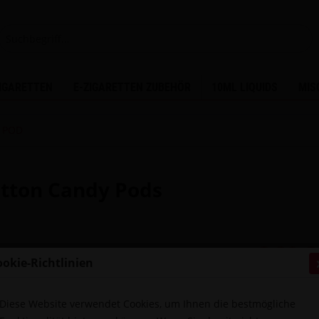
ZIGARETTEN
E-ZIGARETTEN ZUBEHÖR
10ML LIQUIDS
MIS
a POD
Cotton Candy Pods
8,90 €
ookie-Richtlinien
Inhalt:
1 Stück
inkl. MwSt.
zzg
Diese Website verwendet Cookies, um Ihnen die bestmögliche
Sofort ver