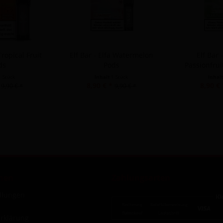
Tropical Fruit
Elf Bar - Elfa Watermelon
Elf Bar 
ds
Pods
Passionfru
1 Stück
Inhalt
1 Stück
Inhal
8,90 € *
8,90 € 
9,90 € *
9,90 € *
nen
Zahlungsarten
ellungen
rklärung