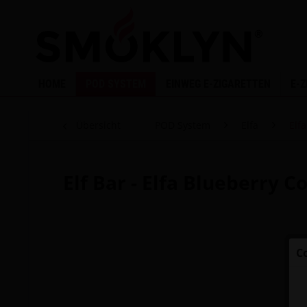
HOME
POD SYSTEM
EINWEG E-ZIGARETTEN
E-
Übersicht
POD System
Elfa
Elf
Elf Bar - Elfa Blueberry 
C