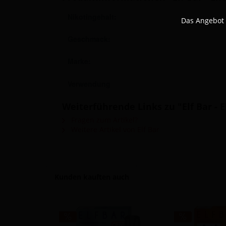
Nikotingehalt:
Das Angebot 
Geschmack:
Marke:
Verwendung
Weiterführende Links zu "Elf Bar - 
Fragen zum Artikel?
Weitere Artikel von Elf Bar
Kunden kauften auch