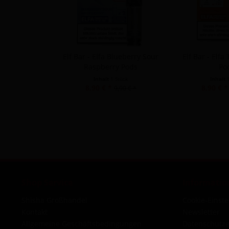
Elf Bar - Elfa Blueberry Sour
Elf Bar - Elfa 
Raspberry Pods
Po
Inhalt
1 Stück
Inhalt
8,90 € *
8,90 € *
9,90 € *
Shop Service
Informatio
Shisha Großhandel
Cookie-Einst
Kontakt
Newsletter
Allgemeine Geschäftsbedingungen
Datenschutze