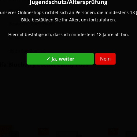
Jugendschutz/Altersprüfung
20 mg
unseres Onlineshops richtet sich an Personen, die mindestens 18 Ja
Bitte bestätigen Sie Ihr Alter, um fortzufahren.
Blaubeere, Zuckerwatte
Hiermit bestätige ich, dass ich mindestens 18 Jahre alt bin.
Elf Bar
bis zu 600 Züge x2
✓ Ja, weiter
Nein
Elfa Blueberry Cotton Candy Pods"