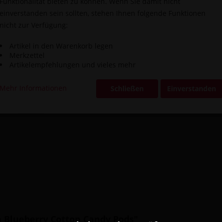
Funktionalität bieten zu können. Wenn Sie damit nicht
einverstanden sein sollten, stehen Ihnen folgende Funktionen
nicht zur Verfügung:
Vergleic
Artikel in den Warenkorb legen
Artikel-Nr.:
Merkzettel
Artikelempfehlungen und vieles mehr
Mehr Informationen
Schließen
Einverstanden
fa Blueberry Cotton Candy Pods"