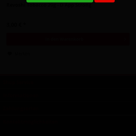
Revoshi Tobacco 20g - D App Strong
3,00 € *
In den
Warenkorb
Merken
Shop Service
Informationen
Zahlungsarten
Kontaktmöglichkeiten