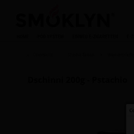
HOME
POD SYSTEM
EINWEG E-ZIGARETTEN
E-
Übersicht
Shisha Tabak
Wasserpfeif
Dschinni 200g - Pstachio
C