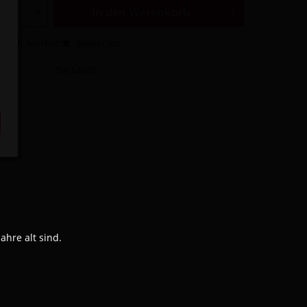
In den
Warenkorb
hen
Merken
Bewerten
SW14008
hre alt sind.