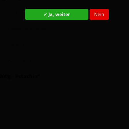
200g
✓ Ja, weiter
Nein
Pistazie, süße Vanille
Dschinni
Deutschland
00g - Pstachio"