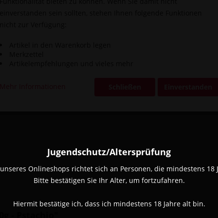
Funktionalität bieten zu können. Wenn Sie damit nicht
einverstanden sein sollten, stehen Ihnen folgende Funktionen
nicht zur Verfügung:
Vergleic
Artikel in den Warenkorb legen
Artikel-Nr.:
Merkzettel
Artikelempfehlungen und vieles mehr
Mehr Informationen
Schließen
Einverstanden
Jugendschutz/Altersprüfung
unseres Onlineshops richtet sich an Personen, die mindestens 18 Ja
Bitte bestätigen Sie Ihr Alter, um fortzufahren.
Hiermit bestätige ich, dass ich mindestens 18 Jahre alt bin.
g - Pstachio"