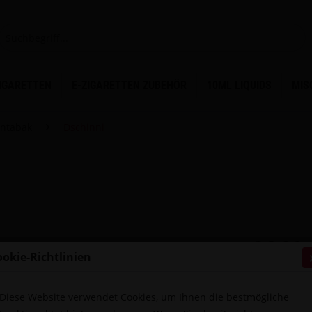
ZIGARETTEN
E-ZIGARETTEN ZUBEHÖR
10ML LIQUIDS
MIS
entabak
Dschinni
26,90 
ookie-Richtlinien
Inhalt:
200 Gr
inkl. MwSt.
zzg
Sofort ver
Diese Website verwendet Cookies, um Ihnen die bestmögliche