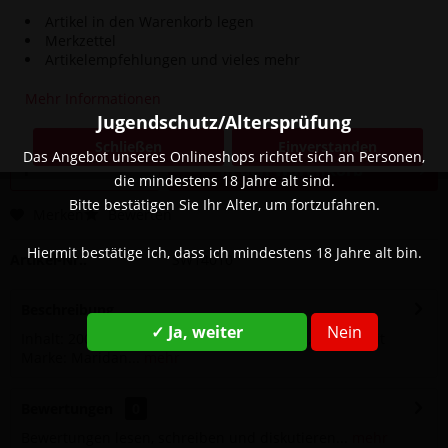
Artikel in den Warenkorb legen
Merkzettel
27,90 € *
Artikelempfehlungen und vieles mehr
Inhalt:
200 Gramm (139,50 € * / 1000 Gramm)
Mehr Informationen
inkl. MwSt.
zzgl. Versandkosten
Jugendschutz/Altersprüfung
Sofort versandfertig, Lieferzeit ca. 1-3 Werktage
Schließen
Einverstanden
Das Angebot unseres Onlineshops richtet sich an Personen,
In den
Warenkorb
die mindestens 18 Jahre alt sind.
Bitte bestätigen Sie Ihr Alter, um fortzufahren.
Merken
Bewerten
Hiermit bestätige ich, dass ich mindestens 18 Jahre alt bin.
Artikel-Nr.:
SW14010
Beschreibung
✓ Ja, weiter
Nein
Inhalt: 200g Geschmack: Maracuja, Limette, Grapefruit
Marke: Maridan...
mehr
Bewertungen
0
Bewertungen lesen, schreiben und diskutieren...
mehr