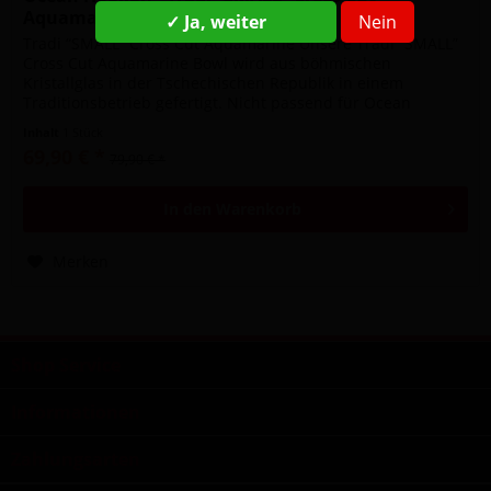
Aquamarine
✓ Ja, weiter
Nein
Tradi “SMALL” Cross Cut Aquamarine Unsere Tradi “SMALL”
Cross Cut Aquamarine Bowl wird aus böhmischen
Kristallglas in der Tschechischen Republik in einem
Traditionsbetrieb gefertigt. Nicht passend für Ocean
Hookah One, Magnolia,...
Inhalt
1 Stück
69,90 € *
79,90 € *
In den
Warenkorb
Merken
Shop Service
Informationen
Zahlungsarten