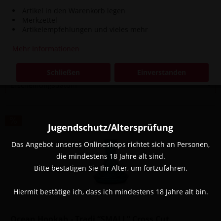
Artikel in den Warenkorb legen
Inhalt
1 Stück
Merkzettel
69,90 € *
79,90 € *
Artikelempfehlungen und vieles mehr
Mehr Informationen
Filtern
Schließen
Einverstanden
Jugendschutz/Altersprüfung
Das Angebot unseres Onlineshops richtet sich an Personen,
die mindestens 18 Jahre alt sind.
Bitte bestätigen Sie Ihr Alter, um fortzufahren.
Hiermit bestätige ich, dass ich mindestens 18 Jahre alt bin.
Ocean Hookah - Tradi “SMALL” Cross Cut