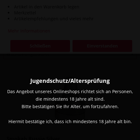
Artikel in den Warenkorb legen
Inhalt
1 Stück
Merkzettel
14,90 € *
Artikelempfehlungen und vieles mehr
Mehr Informationen
Filtern
Schließen
Einverstanden
Jugendschutz/Altersprüfung
Das Angebot unseres Onlineshops richtet sich an Personen,
die mindestens 18 Jahre alt sind.
Bitte bestätigen Sie Ihr Alter, um fortzufahren.
Hiermit bestätige ich, dass ich mindestens 18 Jahre alt bin.
Smokah Russia Silver