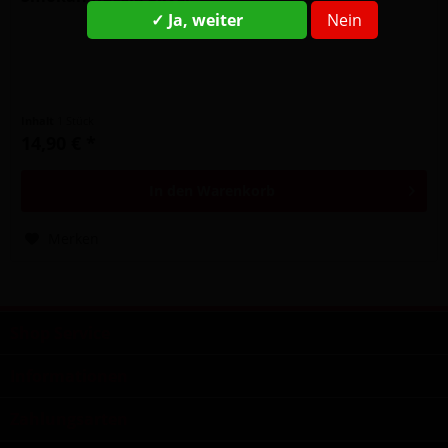
✓ Ja, weiter
Nein
Inhalt
1 Stück
14,90 € *
In den
Warenkorb
Merken
Shop Service
Informationen
Zahlungsarten