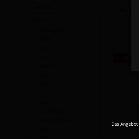
Mischen
Ocean Hoo
Alexan
Shisha
I
AEON Shisha
Aladin
ATH
CRT
Filtern
Dschinni
Maklaud
MIG
MOE´S
Moze
Nube Unique
OCEAN HOOKAH
Das Angebot 
KAIF S
Sil