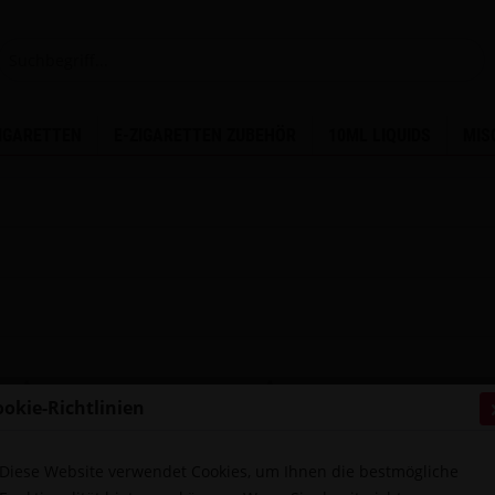
ZIGARETTEN
E-ZIGARETTEN ZUBEHÖR
10ML LIQUIDS
MIS
ookie-Richtlinien
Diese Website verwendet Cookies, um Ihnen die bestmögliche