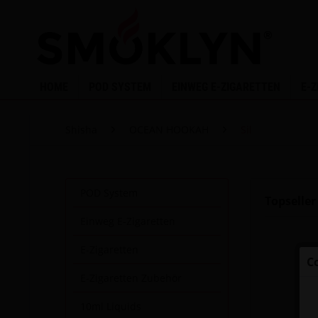
HOME
POD SYSTEM
EINWEG E-ZIGARETTEN
E-
Shisha
OCEAN HOOKAH
Sil
POD System
Topseller
Einweg E-Zigaretten
E-Zigaretten
C
E-Zigaretten Zubehör
10ml Liquids