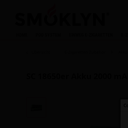
HOME
POD SYSTEM
EINWEG E-ZIGARETTEN
E-
Übersicht
E-Zigaretten Zubehör
Akku
SC 18650er Akku 2000 mAh
C