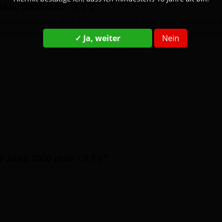
kku 2000 mAh - 3,7 V"
 Lithium Ionen Akku. Er ist mit bis zu 20 Ampere belastbar, was I
chließlich in geeigneten Transportboxen, um einen Kurzschluss zu 
✓ Ja, weiter
Nein
r Akku 2000 mAh - 3,7 V"