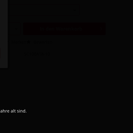
In den
Warenkorb
hen
Merken
Bewerten
SC100A18-10
hre alt sind.