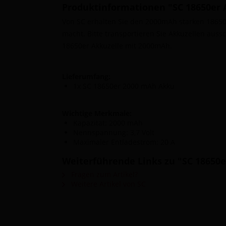
Produktinformationen "SC 18650er A
Von SC erhalten Sie den 2000mAh starken 18650er
macht. Bitte transportieren Sie Akkuzellen auss
18650er Akkuzelle mit 2000mAh.
Lieferumfang:
1x SC 18650er 2000 mAh Akku
Wichtige Merkmale:
Kapazität: 2000 mAh
Nennspannung: 3,7 Volt
Maximaler Entladestrom: 20 A
Weiterführende Links zu "SC 18650e
Fragen zum Artikel?
Weitere Artikel von SC