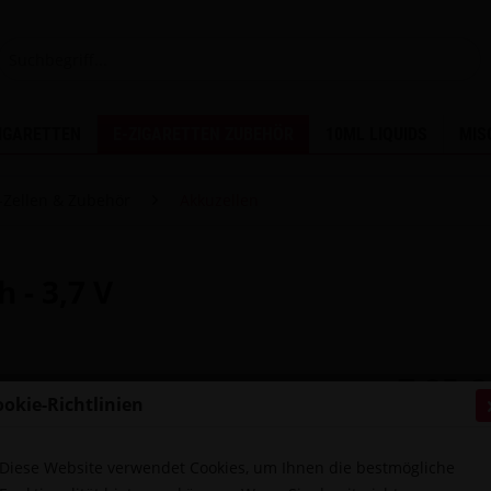
ZIGARETTEN
E-ZIGARETTEN ZUBEHÖR
10ML LIQUIDS
MIS
-Zellen & Zubehör
Akkuzellen
 - 3,7 V
7,95 €
ookie-Richtlinien
inkl. MwSt.
zzg
Sofort ver
Diese Website verwendet Cookies, um Ihnen die bestmögliche
Packung: