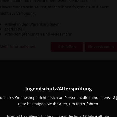
Funktionalität bieten zu können. Wenn Sie damit nicht
einverstanden sein sollten, stehen Ihnen folgende Funktionen
nicht zur Verfügung:
Artikel in den Warenkorb legen
Merkzettel
Artikelempfehlungen und vieles mehr
Vergleic
Mehr Informationen
Schließen
Einverstanden
Artikel-Nr.:
Jugendschutz/Altersprüfung
unseres Onlineshops richtet sich an Personen, die mindestens 18 Ja
Bitte bestätigen Sie Ihr Alter, um fortzufahren.
Hiermit bestätige ich, dass ich mindestens 18 Jahre alt bin.