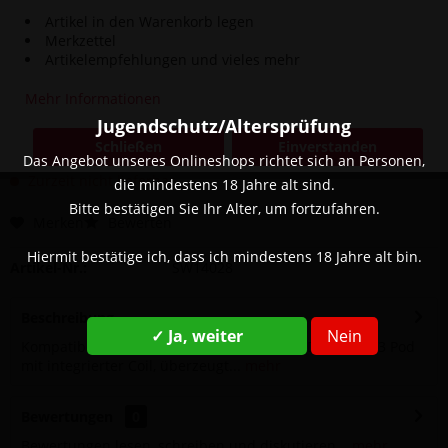
Artikel in den Warenkorb legen
Merkzettel
Artikelempfehlungen und vieles mehr
Dieser Artikel steht derzeit nicht zur Verfügung!
Mehr Informationen
11,90 € *
Jugendschutz/Altersprüfung
Inhalt:
1 Stück
Schließen
Einverstanden
inkl. MwSt.
zzgl. Versandkosten
Das Angebot unseres Onlineshops richtet sich an Personen,
Zurzeit nicht lieferbar
die mindestens 18 Jahre alt sind.
Bitte bestätigen Sie Ihr Alter, um fortzufahren.
Merken
Bewerten
Hiermit bestätige ich, dass ich mindestens 18 Jahre alt bin.
Artikel-Nr.:
SW14028
Beschreibung
✓ Ja, weiter
Nein
Kompatibel mit der Lost Vape Ursa Series. Der Ursa V3 Pod
mit integrierter Coil, überzeugt...
mehr
Bewertungen
0
Bewertungen lesen, schreiben und diskutieren...
mehr