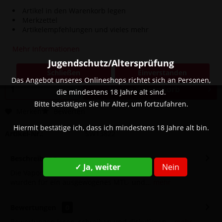
Artikel in den Warenkorb legen
Merkzettel
Artikelempfehlungen und vieles mehr
8,90 € *
Inhalt:
1 Stück
Mehr Informationen
inkl. MwSt.
zzgl. Versandkosten
Jugendschutz/Altersprüfung
Sofort versandfertig, Lieferzeit ca. 1-3 Werktage
Schließen
Einverstanden
Das Angebot unseres Onlineshops richtet sich an Personen,
In den
Warenkorb
die mindestens 18 Jahre alt sind.
Bitte bestätigen Sie Ihr Alter, um fortzufahren.
Merken
Bewerten
Hiermit bestätige ich, dass ich mindestens 18 Jahre alt bin.
Artikel-Nr.:
SW13822
Beschreibung
✓ Ja, weiter
Nein
Die Vaporesso LUXE X COREX 2.0 Mesh Pods mit 0,8 Ω
wurden für ein ausgewogenes MTL- und...
mehr
Bewertungen
0
Bewertungen lesen, schreiben und diskutieren...
mehr