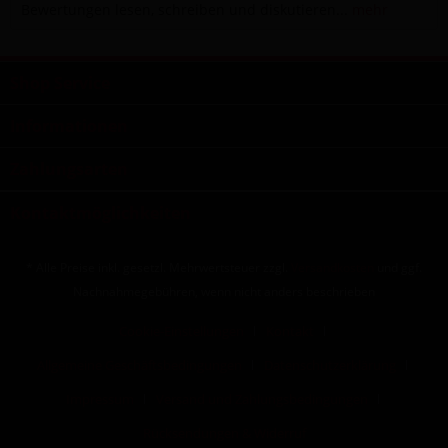
Bewertungen lesen, schreiben und diskutieren...
mehr
Shop Service
Informationen
Zahlungsarten
Kontaktmöglichkeiten
* Alle Preise inkl. gesetzl. Mehrwertsteuer zzgl.
Versandkosten
und ggf.
Nachnahmegebühren, wenn nicht anders beschrieben
Cookie-Einstellungen
Kontakt
Allgemeine Geschäftsbedingungen
Datenschutzerklärung
Impressum
Versand und Zahlungsbedingungen
Rücksendungen & Widerruf