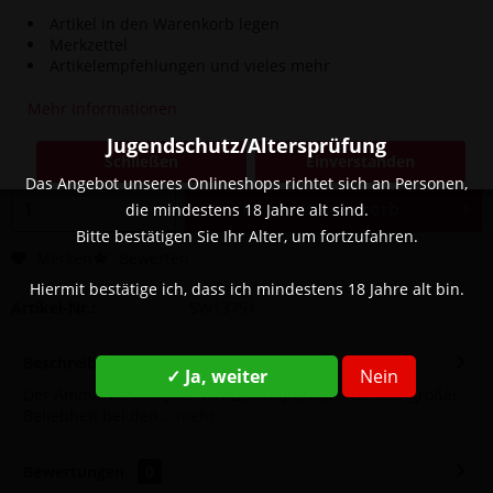
Artikel in den Warenkorb legen
Merkzettel
Artikelempfehlungen und vieles mehr
31,90 € *
Mehr Informationen
Inhalt:
1 Stück
inkl. MwSt.
zzgl. Versandkosten
Jugendschutz/Altersprüfung
Schließen
Einverstanden
Sofort versandfertig, Lieferzeit ca. 1-3 Werktage
Das Angebot unseres Onlineshops richtet sich an Personen,
In den
Warenkorb
die mindestens 18 Jahre alt sind.
Bitte bestätigen Sie Ihr Alter, um fortzufahren.
Merken
Bewerten
Hiermit bestätige ich, dass ich mindestens 18 Jahre alt bin.
Artikel-Nr.:
SW13791
Beschreibung
✓ Ja, weiter
Nein
Der Ammit Verdampfer von Geekvape, hat sich sehr großer
Beliebheit bei den...
mehr
Bewertungen
0