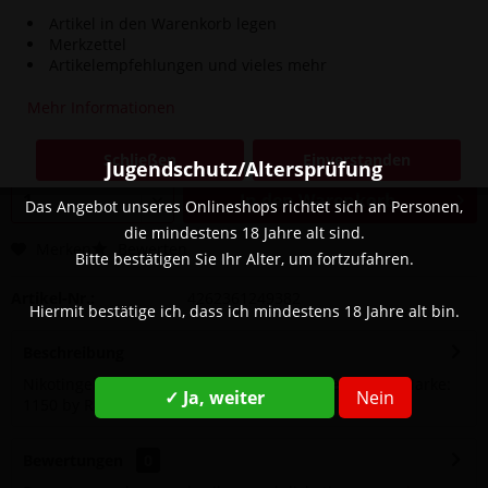
Artikel in den Warenkorb legen
Merkzettel
Artikelempfehlungen und vieles mehr
4,90 € *
8,90 € *
(44,94% gespart)
Inhalt:
1 Stück
Mehr Informationen
inkl. MwSt.
zzgl. Versandkosten
Sofort versandfertig, Lieferzeit ca. 1-3 Werktage
Schließen
Einverstanden
Jugendschutz/Altersprüfung
In den
Warenkorb
Das Angebot unseres Onlineshops richtet sich an Personen,
die mindestens 18 Jahre alt sind.
Merken
Bewerten
Bitte bestätigen Sie Ihr Alter, um fortzufahren.
Artikel-Nr.:
4262361249382
Hiermit bestätige ich, dass ich mindestens 18 Jahre alt bin.
Beschreibung
Nikotingehalt: 20 mg Geschmack: Schwarze Traube Marke:
✓ Ja, weiter
Nein
1150 by Raf...
mehr
Bewertungen
0