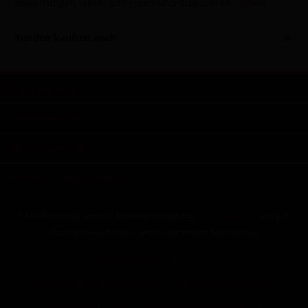
Bewertungen lesen, schreiben und diskutieren...
mehr
Kunden kauften auch
Shop Service
Informationen
Zahlungsarten
Kontaktmöglichkeiten
* Alle Preise inkl. gesetzl. Mehrwertsteuer zzgl.
Versandkosten
und ggf.
Nachnahmegebühren, wenn nicht anders beschrieben
Cookie-Einstellungen
Kontakt
Allgemeine Geschäftsbedingungen
Datenschutzerklärung
Impressum
Versand und Zahlungsbedingungen