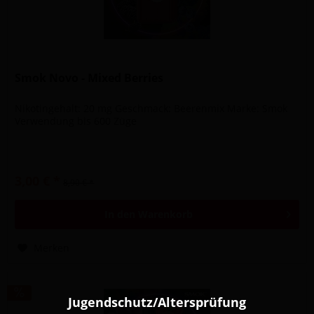
Smok Novo - Mixed Berries
Nikotingehalt: 20 mg Geschmack: Beerenmix Marke: Smok
Verwendung bis 600 Züge
3,00 € *
8,90 € *
In den
Warenkorb
Merken
Jugendschutz/Altersprüfung