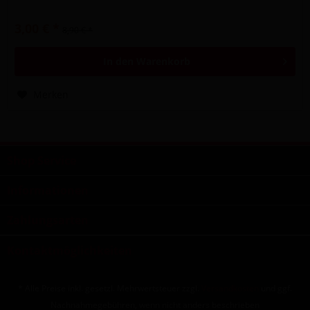
3,00 € *
8,90 € *
In den
Warenkorb
Merken
Shop Service
Informationen
Zahlungsarten
Kontaktmöglichkeiten
* Alle Preise inkl. gesetzl. Mehrwertsteuer zzgl.
Versandkosten
und ggf.
Nachnahmegebühren, wenn nicht anders beschrieben