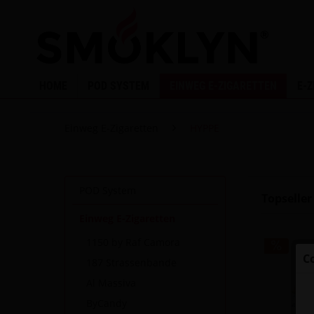
HOME
POD SYSTEM
EINWEG E-ZIGARETTEN
E-
Einweg E-Zigaretten
HYPPE
POD System
Topseller
Einweg E-Zigaretten
1150 by Raf Camora
C
187 Strassenbande
Al Massiva
ByCandy