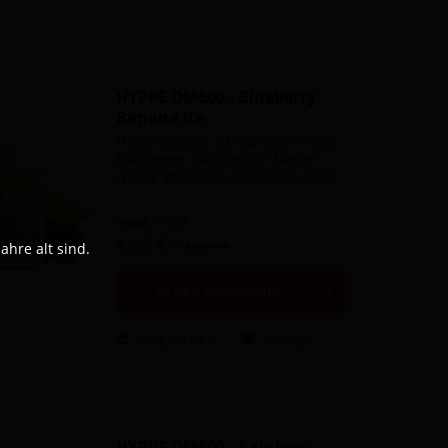
HYPPE DM600 - Blueberry
Banana Ice
Nikotingehalt: 20 mg Geschmack:
Blaubeere, Banane, Ice Marke:
HYPPE Verwendung bis 600 Züge
Inhalt
1 Stück
4,90 € *
8,90 € *
hre alt sind.
In den
Warenkorb
Vergleichen
Merken
HYPPE DM600 - Rainbow