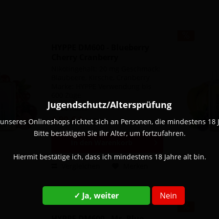
HYPPE DM600 - Blueberry
Cherry Cranberry
Nikotingehalt: 20 mg Geschmack:
Blaubeere, Kirsche, Cranberry
Marke: HYPPE Verwendung bis
600 Züge
Jugendschutz/Altersprüfung
Inhalt
1 Stück
4,90 € *
8,90 € *
unseres Onlineshops richtet sich an Personen, die mindestens 18 Ja
Bitte bestätigen Sie Ihr Alter, um fortzufahren.
In den
Warenkorb
Hiermit bestätige ich, dass ich mindestens 18 Jahre alt bin.
Vergleichen
Merken
✓ Ja, weiter
Nein
HYPPE DM600 - Mr. Blue