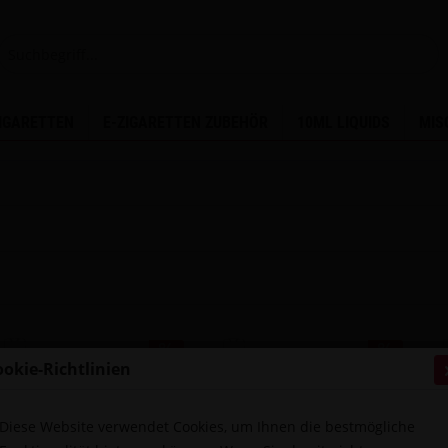
ZIGARETTEN
E-ZIGARETTEN ZUBEHÖR
10ML LIQUIDS
MIS
ookie-Richtlinien
Diese Website verwendet Cookies, um Ihnen die bestmögliche