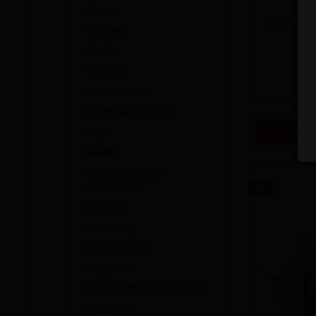
Chaos
HYPPE DM
ELF BAR
Flerbar
I
4,9
Gold Bar
Gzuz Edition
Haftbefehl Edition
Filtern
HQD
HYPPE
KURDO Vape by
LOVESTICKS
LA FUME
Lost Mary
Magic Crystal
Magic Puff
Magic Puff x Electro Smog
Musthave