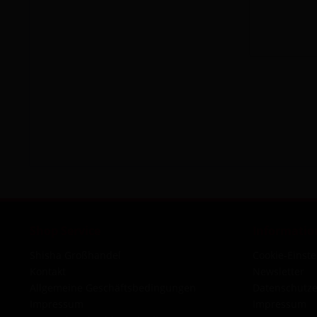
Shop Service
Informatio
Shisha Großhandel
Cookie-Einst
Kontakt
Newsletter
Allgemeine Geschäftsbedingungen
Datenschutze
Impressum
Impressum