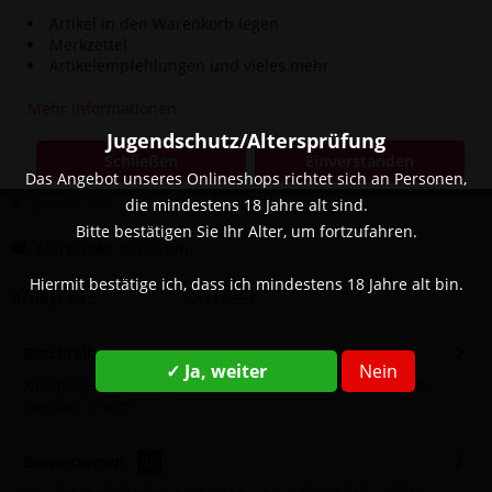
Artikel in den Warenkorb legen
Merkzettel
Artikelempfehlungen und vieles mehr
Dieser Artikel steht derzeit nicht zur Verfügung!
Mehr Informationen
4,90 € *
8,90 € *
(44,94% gespart)
Jugendschutz/Altersprüfung
Inhalt:
1 Stück
Schließen
Einverstanden
inkl. MwSt.
zzgl. Versandkosten
Das Angebot unseres Onlineshops richtet sich an Personen,
Zurzeit nicht lieferbar
die mindestens 18 Jahre alt sind.
Bitte bestätigen Sie Ihr Alter, um fortzufahren.
Merken
Bewerten
Hiermit bestätige ich, dass ich mindestens 18 Jahre alt bin.
Artikel-Nr.:
SW13597
Beschreibung
✓ Ja, weiter
Nein
Nikotingehalt: 20 mg Geschmack: Erdbeere, Ice Marke:
Flerbar...
mehr
Bewertungen
0