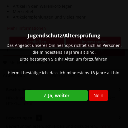
Artikel in den Warenkorb legen
Merkzettel
4,90 € *
Artikelempfehlungen und vieles mehr
8,90 € *
(44,94% gespart)
Inhalt:
1 Stück
Mehr Informationen
inkl. MwSt.
zzgl. Versandkosten
Jugendschutz/Altersprüfung
Sofort versandfertig, Lieferzeit ca. 1-3 Werktage
Schließen
Einverstanden
Das Angebot unseres Onlineshops richtet sich an Personen,
In den
Warenkorb
die mindestens 18 Jahre alt sind.
Bitte bestätigen Sie Ihr Alter, um fortzufahren.
Merken
Bewerten
Hiermit bestätige ich, dass ich mindestens 18 Jahre alt bin.
Artikel-Nr.:
4061765926048
Beschreibung
✓ Ja, weiter
Nein
Nikotingehalt: 20 mg Geschmack: Zitrone, Limette Marke:
HYPPE...
mehr
Bewertungen
0
Bewertungen lesen, schreiben und diskutieren...
mehr