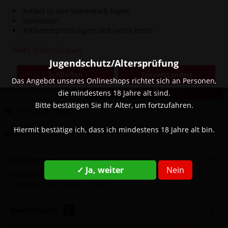
Artikel in den Warenkorb legen
Merkzettel
4,90 € *
Artikelempfehlungen und vieles mehr
8,90 € *
(44,94% gespart)
Inhalt:
1 Stück
Mehr Informationen
inkl. MwSt.
zzgl. Versandkosten
Jugendschutz/Altersprüfung
Sofort versandfertig, Lieferzeit ca. 1-3 Werktage
Schließen
Einverstanden
Das Angebot unseres Onlineshops richtet sich an Personen,
In den
Warenkorb
die mindestens 18 Jahre alt sind.
Bitte bestätigen Sie Ihr Alter, um fortzufahren.
Merken
Bewerten
Hiermit bestätige ich, dass ich mindestens 18 Jahre alt bin.
Artikel-Nr.:
SW13515
Beschreibung
✓ Ja, weiter
Nein
Nikotingehalt: 20 mg Geschmack: Blaubeere, Zitrone,
Himbeere, Ice Marke:...
mehr
Bewertungen
0
Bewertungen lesen, schreiben und diskutieren...
mehr